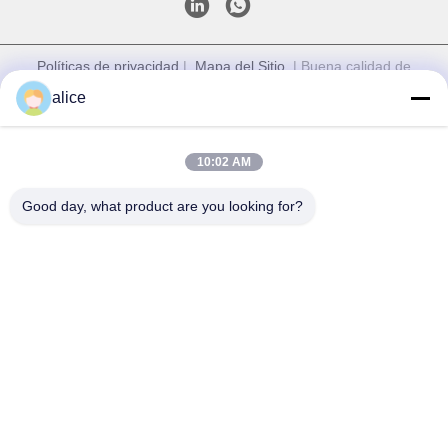
Políticas de privacidad
|
Mapa del Sitio
| Buena calidad de
China Batería de litio solar de la luz de calle Proveedor.
alice
Derecho de autor 2026 Shandong Tian Han New Energy
Technology Co., Ltd. . Todos los derechos reservados.
10:02 AM
Good day, what product are you looking for?