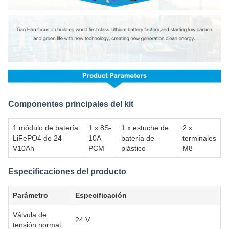
Componentes principales del kit
1 módulo de batería
1 x 8S-
1 x estuche de
2 x
LiFePO4 de 24
10A
batería de
terminales
V10Ah
PCM
plástico
M8
Especificaciones del producto
Parámetro
Especificación
Válvula de
24 V
tensión normal