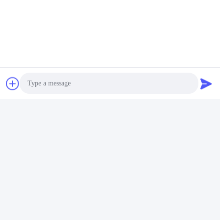
¿Está bien imprimir mi logotipo en el producto de células de
iones de litio?
R: Sí. OEM es bienvenido
P7: ¿Ofrece garantía para los productos?
R: Sí, 3-5 años de garantía
Etiquetas:
Batería Del Carro De Golf Del Litio
Baterías Para Carros De Golf
Photo
Paquete De Baterías De Litio Para Carros De Golf
Video Call
Audio Call
Contacto Rápido