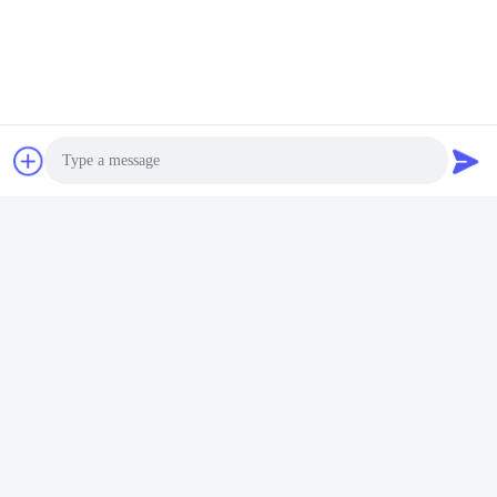
Photo
Video Call
Audio Call