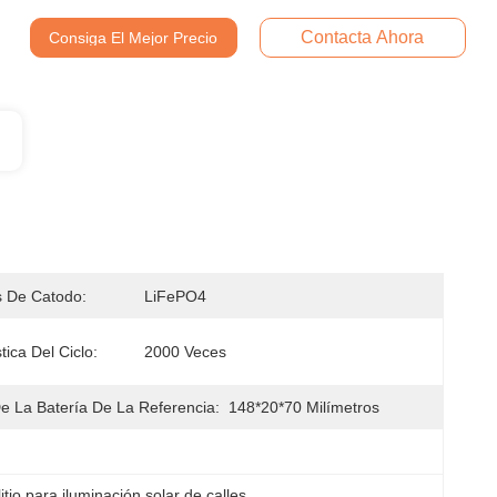
Contacta Ahora
Consiga El Mejor Precio
s De Catodo:
LiFePO4
tica Del Ciclo:
2000 Veces
 La Batería De La Referencia:
148*20*70 Milímetros
litio para iluminación solar de calles
, 