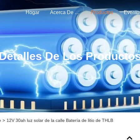
Hogar
Acerca De Nosotros
Productos
Evento
Detalles De Los Producto
e
>
12V 30ah luz solar de la calle Batería de litio de THLB