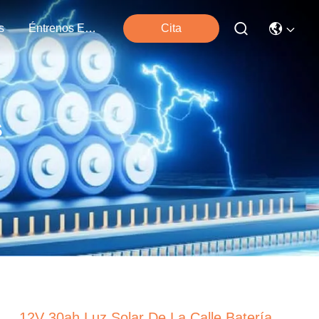
s
Éntrenos En Contacto Con
Cita
s
12V 30ah Luz Solar De La Calle Batería