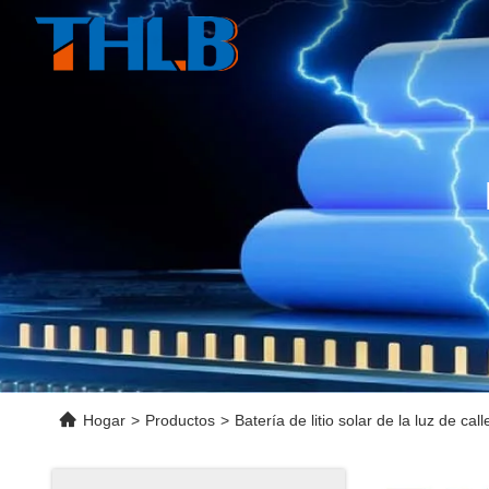
Hogar
>
Productos
>
Batería de litio solar de la luz de call