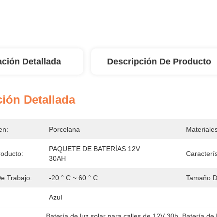
ación Detallada
Descripción De Producto
ión Detallada
en:
Porcelana
Materiale
PAQUETE DE BATERÍAS 12V 
oducto:
Caracterís
30AH
e Trabajo:
-20 ° C ~ 60 ° C
Tamaño De
Azul
Batería de luz solar para calles de 12V 30h
, 
Batería de 