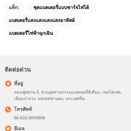
แท็ก:
ชุดแบตเตอรี่แบบชาร์จไฟได้
แบตเตอรี่แสงแสงแสงแสงอาทิตย์
แบตเตอรี่ไฟฟ้าฉุกเฉิน
ติดต่อด่วน
ที่อยู่
ถนนฟูหยวน 5, สวนอุตสาหกรรมแบตเตอรี่ลิเธียม, เขตไฮเทค,
เมืองเจ่าจวง, มณฑลซานตง, ประเทศจีน
โทรศัพท์
86-632-8059888
อีเมล