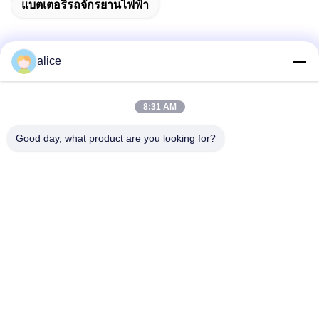
แบตเตอรี่รถจักรยานไฟฟ้า
alice
ติดต่อด่วน
8:31 AM
ที่อยู่
Good day, what product are you looking for?
ถนนฟูหยวน 5, สวนอุตสาหกรรมแบตเตอรี่ลิเธียม, เขตไฮเทค,
เมืองเจ่าจวง, มณฑลซานตง, ประเทศจีน
โทรศัพท์
86-632-8059888
อีเมล
Alice@thbattery.com