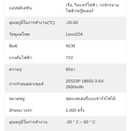
เรือ, วีลแชร์ไฟฟ้า, รถจักรยาน
แอปพลิเคชัน:
ไฟฟ้า/สกู๊ตเตอร์
อุณหภูมิในการทำงาน(℃):
-20-60
วัสดุแคโทด:
Limn2O4
พิมพ์:
NCM
แรงดันไฟฟ้า:
72V
ความจุ:
60อา
20S23P 18650-3.6V-
การกำหนดค่าเซลล์:
2600mAh
หมวดหมู่:
ชุดแบตเตอรี่แบบชาร์จไฟได้
ลักษณะวงจร:
1,000 ครั้ง
อุณหภูมิในการทำงาน:
-20 ° C ~ 60 ° C