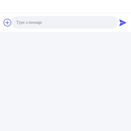
แบตเตอรี่ลิธีียม, แบตเตอรี่ลิธีียมพลังงาน, แบตเตอรี่แพ็ค, และระบบ
BMS.ผลิตภัณฑ์ของเราถูกใช้อย่างแพร่หลายในด้านการผลิตที่ฉลาด,
รถไฟฟ้าพลังงานใหม่, แบตเตอรี่เริ่มต้น, แบตเตอรี่สถานีสื่อสาร,
จักรยานไฟฟ้า, ระบบเก็บพลังงานแสงอาทิตย์และลม และระบบเก็บ
พลังงานที่ใช้ในบ้าน
Photo
Video Call
Audio Call