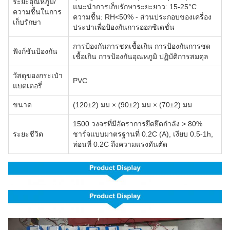
ระยะอุณหภูมิ/
แนะนําการเก็บรักษาระยะยาว: 15-25°C
ความชื้นในการ
ความชื้น: RH<50% - ส่วนประกอบของเครื่อง
เก็บรักษา
ประปาเพื่อป้องกันการออกซิเดชั่น
การป้องกันการชดเชื้อเกิน การป้องกันการชด
ฟังก์ชันป้องกัน
เชื้อเกิน การป้องกันอุณหภูมิ ปฏิบัติการสมดุล
วัสดุของกระเป๋า
PVC
แบตเตอรี่
ขนาด
(120±2) มม × (90±2) มม × (70±2) มม
1500 วงจรที่มีอัตราการยึดยึดกําลัง > 80%
ระยะชีวิต
ชาร์จแบบมาตรฐานที่ 0.2C (A), เงียบ 0.5-1h,
ท่อนที่ 0.2C ถึงความแรงดันตัด