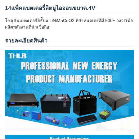
14แพ็คแบตเตอรี่ลิตยูไอออนขนาด.4V
โซลูชั่นแบตเตอรี่ลิธีียม LiNiMnCoO2 ที่กําหนดเองที่มี 500+ วงจรเพื่อ
ผลิตพลังงานที่น่าเชื่อถือ
รายละเอียดสินค้า