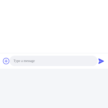
Photo
แท็ก:
แพ็คแบตเตอรี่ Li-Ion
Video Call
แบตเตอรี่ลิธีਅਮ Pcm