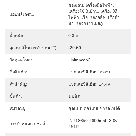
ของเล่น, เครื่องมือไฟฟ้า, 
เครื่องใช้ในบ้าน, เครื่องใช้
แอปพลิเคชัน:
ไฟฟ้า, เรือ, รถกอล์ฟ, เรือดำ
น้ำ, รถจักรยาน/สกู
น้ำหนัก:
0.3กก
อุณหภูมิในการทำงาน(℃):
-20-60
วัสดุแคโทด:
Linimncoo2
ชื่อสินค้า:
แบตเตอรี่ลิเธียมไอออน
คำสำคัญ:
แบตเตอรี่ลิเธียม 14.4V
ขั้นต่ำ:
1 ยูนิต
หมวดหมู่:
ชุดแบตเตอรี่แบบชาร์จไฟได้
INR18650-2600mah-3.6v-
การกำหนดค่าเซลล์:
4S1P