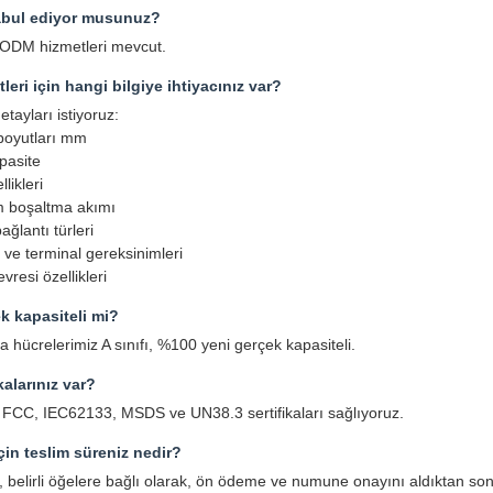
bul ediyor musunuz?
ODM hizmetleri mevcut.
tleri için hangi bilgiye ihtiyacınız var?
tayları istiyoruz:
 boyutları mm
pasite
llikleri
 boşaltma akımı
ğlantı türleri
ve terminal gereksinimleri
resi özellikleri
ek kapasiteli mi?
 hücrelerimiz A sınıfı, %100 yeni gerçek kapasiteli.
kalarınız var?
FCC, IEC62133, MSDS ve UN38.3 sertifikaları sağlıyoruz.
için teslim süreniz nedir?
k, belirli öğelere bağlı olarak, ön ödeme ve numune onayını aldıktan so