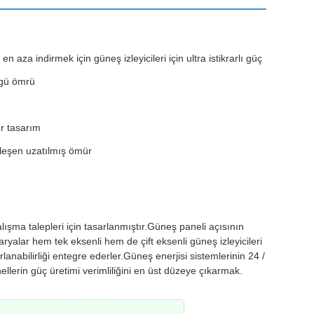
za indirmek için güneş izleyicileri için ultra istikrarlı güç
ngü ömrü
er tasarım
şleşen uzatılmış ömür
lışma talepleri için tasarlanmıştır.Güneş paneli açısının
yalar hem tek eksenli hem de çift eksenli güneş izleyicileri
nabilirliği entegre ederler.Güneş enerjisi sistemlerinin 24 /
lerin güç üretimi verimliliğini en üst düzeye çıkarmak.