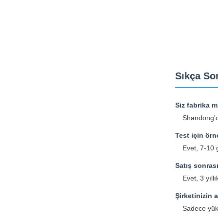
Sıkça So
Siz fabrika m
Shandong'da 
Test için örn
Evet, 7-10 
Satış sonras
Evet, 3 yıl
Şirketinizin 
Sadece yüks