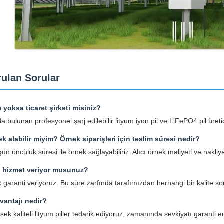
rulan Sorular
ı yoksa ticaret şirketi misiniz?
bulunan profesyonel şarj edilebilir lityum iyon pil ve LiFePO4 pil üretic
ek alabilir miyim? Örnek siparişleri için teslim süresi nedir?
gün öncülük süresi ile örnek sağlayabiliriz. Alıcı örnek maliyeti ve nakli
ı hizmet veriyor musunuz?
lık garanti veriyoruz. Bu süre zarfında tarafımızdan herhangi bir kalite 
avantajı nedir?
ek kaliteli lityum piller tedarik ediyoruz, zamanında sevkiyatı garant