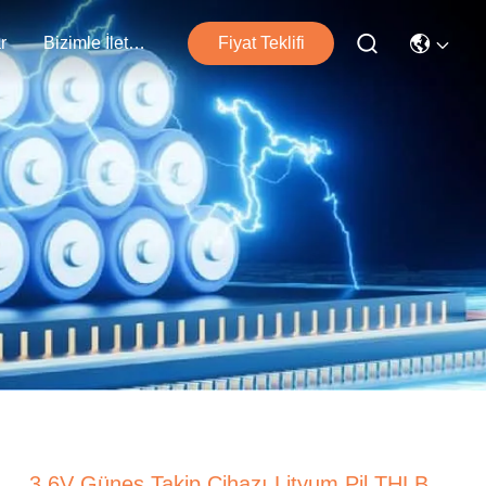
r
Bizimle İletişim
Fiyat Teklifi
3.6V Güneş Takip Cihazı Lityum Pil THLB