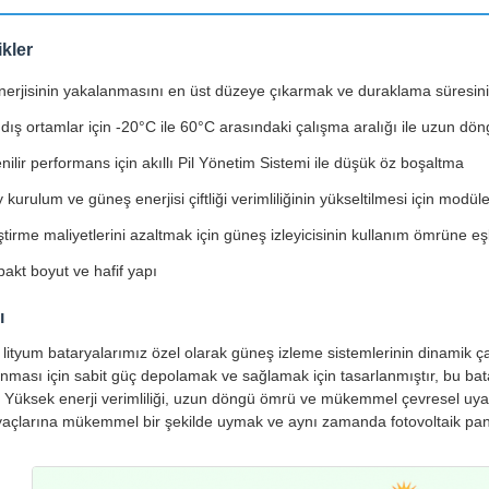
ikler
erjisinin yakalanmasını en üst düzeye çıkarmak ve duraklama süresini en a
dış ortamlar için -20°C ile 60°C arasındaki çalışma aralığı ile uzun dö
ilir performans için akıllı Pil Yönetim Sistemi ile düşük öz boşaltma
 kurulum ve güneş enerjisi çiftliği verimliliğinin yükseltilmesi için modül
tirme maliyetlerini azaltmak için güneş izleyicisinin kullanım ömrüne e
akt boyut ve hafif yapı
ı
 lityum bataryalarımız özel olarak güneş izleme sistemlerinin dinamik ça
ması için sabit güç depolamak ve sağlamak için tasarlanmıştır, bu batar
 Yüksek enerji verimliliği, uzun döngü ömrü ve mükemmel çevresel uyarla
iyaçlarına mükemmel bir şekilde uymak ve aynı zamanda fotovoltaik panel