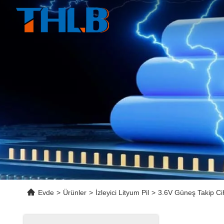
Evde
>
Ürünler
>
İzleyici Lityum Pil
>
3.6V Güneş Takip Ciha