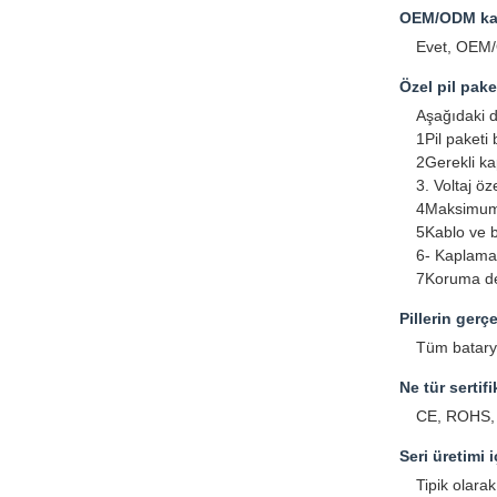
OEM/ODM ka
Evet, OEM/
Özel pil pake
Aşağıdaki de
1Pil paketi
2Gerekli ka
3. Voltaj öze
4Maksimum
5Kablo ve ba
6- Kaplama 
7Koruma dev
Pillerin gerç
Tüm batarya
Ne tür sertifi
CE, ROHS, 
Seri üretimi 
Tipik olara