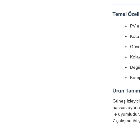
Temel Özell
PV en
Kötü 
Güven
Kolay
Değiş
Komp
Ürün Tanım
Güneş izleyici
hassas ayarlan
ile uyumludur.
7 çalışma iht