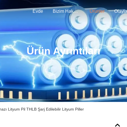
Evde
Bizim Hakkımızda
Ürünler
Olayla
Ürün Ayrıntıları
zı Lityum Pil THLB Şarj Edilebilir Lityum Piller