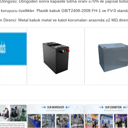
k Döngüsü: Döngüden sonra kapasite tutma oranı ≥70% ile yapısal bütü
koruyucu özellikler: Plastik kabuk GB/T2408-2008 FH-1 ve FV-0 standar
n Direnci: Metal kabuk metal ve katot korumaları arasında ≥2 MΩ diren