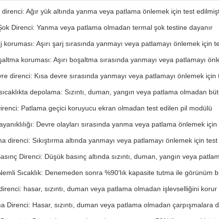
 direnci: Ağır yük altında yanma veya patlama önlemek için test edilmişt
Şok Direnci: Yanma veya patlama olmadan termal şok testine dayanır
rj koruması: Aşırı şarj sırasında yanmayı veya patlamayı önlemek için te
şaltma koruması: Aşırı boşaltma sırasında yanmayı veya patlamayı önle
re direnci: Kısa devre sırasında yanmayı veya patlamayı önlemek için t
sıcaklıkta depolama: Sızıntı, duman, yangın veya patlama olmadan bü
irenci: Patlama geçici koruyucu ekran olmadan test edilen pil modülü
yanıklılığı: Devre olayları sırasında yanma veya patlama önlemek için te
ma direnci: Sıkıştırma altında yanmayı veya patlamayı önlemek için test
asınç Direnci: Düşük basınç altında sızıntı, duman, yangın veya patl
 Nemli Sıcaklık: Denemeden sonra %90'lık kapasite tutma ile görünüm 
 direnci: hasar, sızıntı, duman veya patlama olmadan işlevselliğini korur
a Direnci: Hasar, sızıntı, duman veya patlama olmadan çarpışmalara d