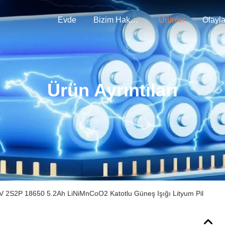
Evde
Bizim Hakkımızda
Ürünler
Olayla
Ürün Ayrıntıları
V 2S2P 18650 5.2Ah LiNiMnCoO2 Katotlu Güneş Işığı Lityum Pil