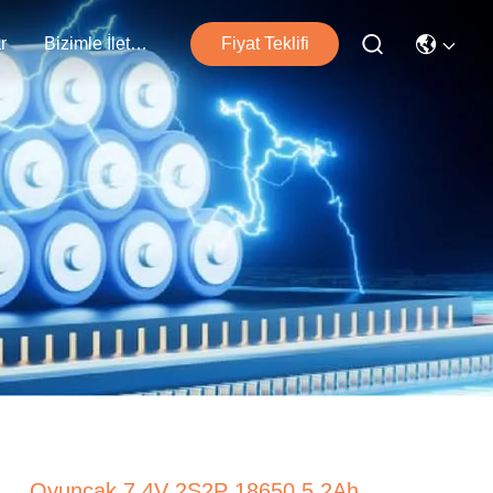
r
Bizimle İletişim
Fiyat Teklifi
Oyuncak 7.4V 2S2P 18650 5.2Ah