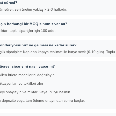
at süresi?
n sürer, seri üretim yaklaşık 2-3 haftadır.
için herhangi bir MOQ sınırınız var mı?
ktarı toplu siparişler için 100 adet.
 gönderiyorsunuz ve gelmesi ne kadar sürer?
ük siparişler: Kapıdan kapıya teslimat ile kurye sevk (6-10 gün). Toplu
ücresi siparişini nasıl yaparım?
ekilen hücre modellerini doğrulayın
ikasyonları ve teklifleri alın
eyi onaylayın ve miktarı veya PO'yu belirtin.
m depozito veya tam ödeme onayından sonra başlar.