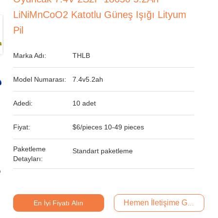
LiNiMnCoO2 Katotlu Güneş Işığı Lityum
Pil
Marka Adı:
THLB
Model Numarası:
7.4v5.2ah
Adedi:
10 adet
Fiyat:
$6/pieces 10-49 pieces
Paketleme
Standart paketleme
Detayları:
Hemen İletişime Geçin
En İyi Fiyatı Alın