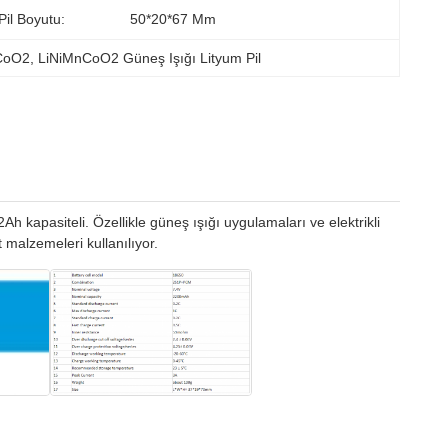
Pil Boyutu:
50*20*67 Mm
nCoO2
, 
LiNiMnCoO2 Güneş Işığı Lityum Pil
 kapasiteli. Özellikle güneş ışığı uygulamaları ve elektrikli
t malzemeleri kullanılıyor.