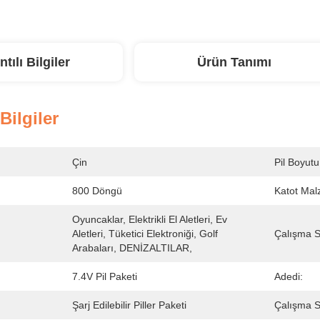
ntılı Bilgiler
Ürün Tanımı
 Bilgiler
Çin
Pil Boyutu
800 Döngü
Katot Mal
Oyuncaklar, Elektrikli El Aletleri, Ev 
Aletleri, Tüketici Elektroniği, Golf 
Çalışma Sı
Arabaları, DENİZALTILAR,
7.4V Pil Paketi
Adedi:
Şarj Edilebilir Piller Paketi
Çalışma Sı