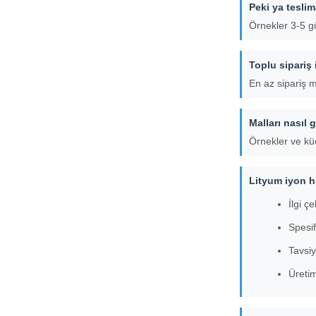
Peki ya teslim
Örnekler 3-5 gü
Toplu sipariş 
En az sipariş mi
Malları nasıl
Örnekler ve küç
Lityum iyon h
İlgi ç
Spesif
Tavsiy
Üreti