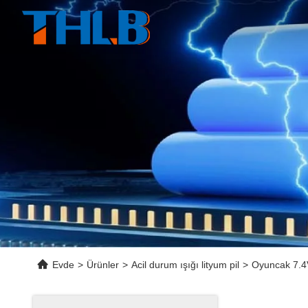
Evde
>
Ürünler
>
Acil durum ışığı lityum pil
>
Oyuncak 7.4