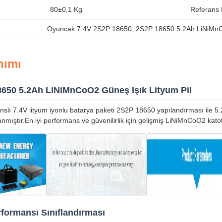
80±0,1 Kg
Referans 
Oyuncak 7.4V 2S2P 18650
, 
2S2P 18650 5.2Ah LiNiM
nımı
8650 5.2Ah LiNiMnCoO2 Güneş Işık Lityum Pil
lı 7.4V lityum iyonlu batarya paketi 2S2P 18650 yapılandırması ile 5.2Ah
rlanmıştır.En iyi performans ve güvenilirlik için gelişmiş LiNiMnCoO2 kato
formansı Sınıflandırması