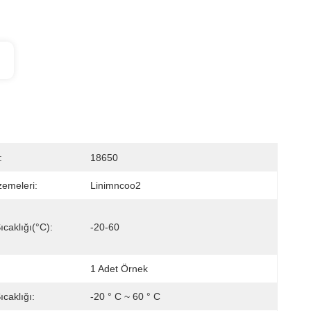
:
18650
zemeleri:
Linimncoo2
caklığı(°C):
-20-60
1 Adet Örnek
caklığı:
-20 ° C ~ 60 ° C