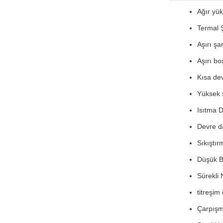
Ağır yük
Termal 
Aşırı şa
Aşırı bo
Kısa dev
Yüksek 
Isıtma D
Devre da
Sıkıştır
Düşük B
Sürekli
titreşim
Çarpışm