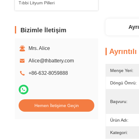
Tıbbi Lityum Pilleri
Ayrı
Bizimle İletişim
Mrs. Alice
Ayrıntılı
Alice@thbattery.com
Menşe Yeri:
+86-632-8059888
Döngü Ömrü:
Başvuru:
Hemen İletişime Geçin
Ürün Adı:
Kategori: