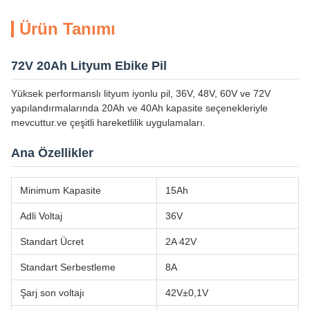
Ürün Tanımı
72V 20Ah Lityum Ebike Pil
Yüksek performanslı lityum iyonlu pil, 36V, 48V, 60V ve 72V
yapılandırmalarında 20Ah ve 40Ah kapasite seçenekleriyle
mevcuttur.ve çeşitli hareketlilik uygulamaları.
Ana Özellikler
Minimum Kapasite
15Ah
Adli Voltaj
36V
Standart Ücret
2A 42V
Standart Serbestleme
8A
Şarj son voltajı
42V±0,1V