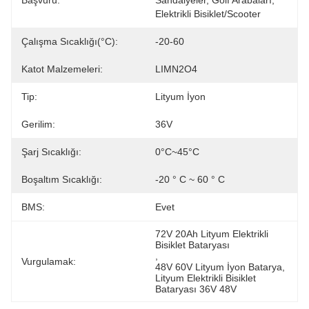
Başvuru:
Sandalyeler, Golf Arabaları, 
Elektrikli Bisiklet/Scooter
Çalışma Sıcaklığı(°C):
-20-60
Katot Malzemeleri:
LIMN2O4
Tip:
Lityum İyon
Gerilim:
36V
Şarj Sıcaklığı:
0°C~45°C
Boşaltım Sıcaklığı:
-20 ° C ~ 60 ° C
BMS:
Evet
72V 20Ah Lityum Elektrikli 
Bisiklet Bataryası
, 
Vurgulamak:
48V 60V Lityum İyon Batarya
, 
Lityum Elektrikli Bisiklet 
Bataryası 36V 48V