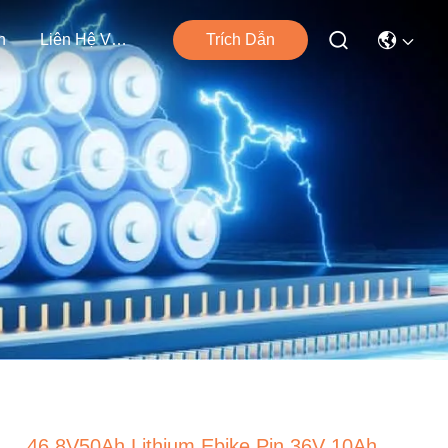
n
Liên Hệ Với Chúng Tôi
Trích Dẫn
46.8V50Ah Lithium Ebike Pin 36V 10Ah