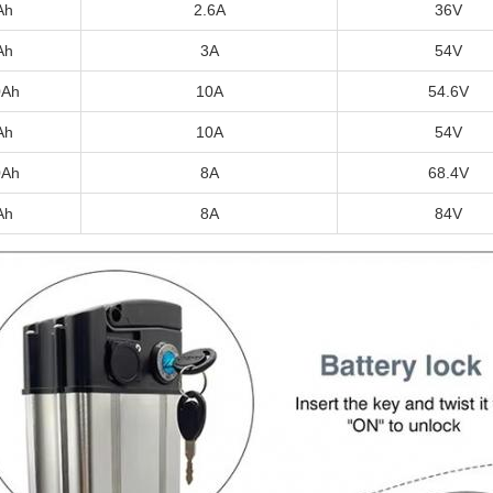
Ah
2.6A
36V
Ah
3A
54V
0Ah
10A
54.6V
Ah
10A
54V
0Ah
8A
68.4V
Ah
8A
84V