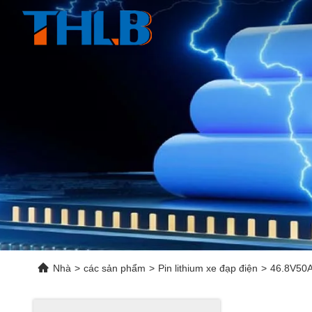
Nhà
>
các sản phẩm
>
Pin lithium xe đạp điện
>
46.8V50Ah