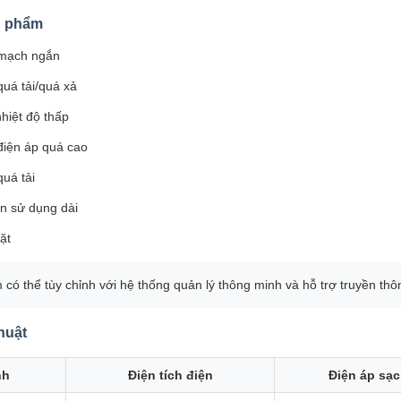
n phẩm
 mạch ngắn
quá tải/quá xả
hiệt độ thấp
điện áp quá cao
uá tải
an sử dụng dài
ặt
có thể tùy chỉnh với hệ thống quản lý thông minh và hỗ trợ truyền t
huật
nh
Điện tích điện
Điện áp sạc