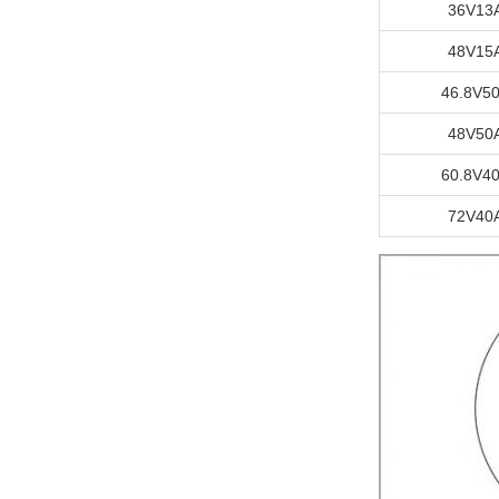
36V13
48V15
46.8V5
48V50
60.8V4
72V40