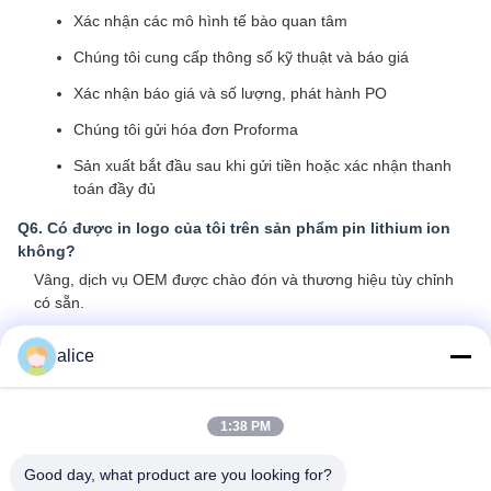
Xác nhận các mô hình tế bào quan tâm
Chúng tôi cung cấp thông số kỹ thuật và báo giá
Xác nhận báo giá và số lượng, phát hành PO
Chúng tôi gửi hóa đơn Proforma
Sản xuất bắt đầu sau khi gửi tiền hoặc xác nhận thanh
toán đầy đủ
Q6. Có được in logo của tôi trên sản phẩm pin lithium ion
không?
Vâng, dịch vụ OEM được chào đón và thương hiệu tùy chỉnh
có sẵn.
Q7: Bạn có cung cấp bảo hành cho các sản phẩm?
alice
Vâng, chúng tôi cung cấp bảo hành 3-5 năm cho sản phẩm
của chúng tôi.
1:38 PM
Các Thẻ:
Good day, what product are you looking for?
Pin Pin Năng Lượng Mặt Trời Lithium