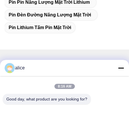
Pin Pin Năng Lượng Mặt Trời Lithium
Pin Đèn Đường Năng Lượng Mặt Trời
Pin Lithium Tấm Pin Mặt Trời
Liên hệ nhanh
alice
Địa chỉ
Đường Fuyuan số 5, Công viên Công nghiệp Pin Lithium,
8:16 AM
Khu Công nghệ cao, Thành phố Tảo Trang, Sơn Đông,
Trung Quốc
Good day, what product are you looking for?
điện thoại
86-632-8059888
E-mail