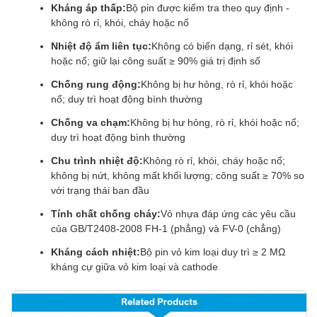
Kháng áp thấp:
Bộ pin được kiểm tra theo quy định -
không rò rỉ, khói, cháy hoặc nổ
Nhiệt độ ẩm liên tục:
Không có biến dạng, rỉ sét, khói
hoặc nổ; giữ lại công suất ≥ 90% giá trị định số
Chống rung động:
Không bị hư hỏng, rò rỉ, khói hoặc
nổ; duy trì hoạt động bình thường
Chống va chạm:
Không bị hư hỏng, rò rỉ, khói hoặc nổ;
duy trì hoạt động bình thường
Chu trình nhiệt độ:
Không rò rỉ, khói, cháy hoặc nổ;
không bị nứt, không mất khối lượng; công suất ≥ 70% so
với trạng thái ban đầu
Tính chất chống cháy:
Vỏ nhựa đáp ứng các yêu cầu
của GB/T2408-2008 FH-1 (phẳng) và FV-0 (chẳng)
Kháng cách nhiệt:
Bộ pin vỏ kim loại duy trì ≥ 2 MΩ
kháng cự giữa vỏ kim loại và cathode