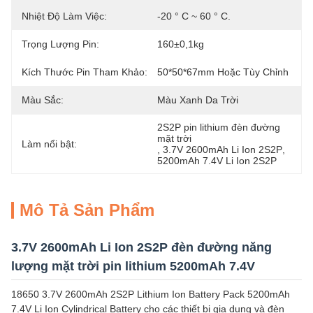
Nhiệt Độ Làm Việc:
-20 ° C ~ 60 ° C.
Trọng Lượng Pin:
160±0,1kg
Kích Thước Pin Tham Khảo:
50*50*67mm Hoặc Tùy Chỉnh
Màu Sắc:
Màu Xanh Da Trời
2S2P pin lithium đèn đường 
mặt trời
Làm nổi bật:
, 
3.7V 2600mAh Li Ion 2S2P
, 
5200mAh 7.4V Li Ion 2S2P
Mô Tả Sản Phẩm
3.7V 2600mAh Li Ion 2S2P đèn đường năng
lượng mặt trời pin lithium 5200mAh 7.4V
18650 3.7V 2600mAh 2S2P Lithium Ion Battery Pack 5200mAh
7.4V Li Ion Cylindrical Battery cho các thiết bị gia dụng và đèn