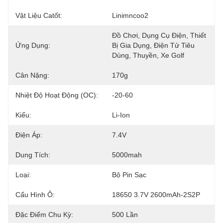
Vật Liệu Catốt:
Linimncoo2
Đồ Chơi, Dụng Cụ Điện, Thiết 
Ứng Dụng:
Bị Gia Dụng, Điện Tử Tiêu 
Dùng, Thuyền, Xe Golf
Cân Nặng:
170g
Nhiệt Độ Hoạt Động (oC):
-20-60
Kiểu:
Li-Ion
Điện Áp:
7.4V
Dung Tích:
5000mah
Loại:
Bộ Pin Sạc
Cấu Hình Ô:
18650 3.7V 2600mAh-2S2P
Đặc Điểm Chu Kỳ:
500 Lần