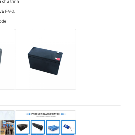
i chu trình
và FV-0.
hode