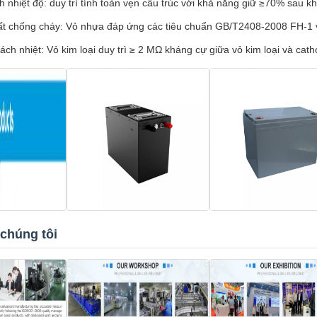
h nhiệt độ: duy trì tính toàn vẹn cấu trúc với khả năng giữ ≥70% sau kh
ất chống cháy: Vỏ nhựa đáp ứng các tiêu chuẩn GB/T2408-2008 FH-1 
ch nhiệt: Vỏ kim loại duy trì ≥ 2 MΩ kháng cự giữa vỏ kim loại và cat
chúng tôi