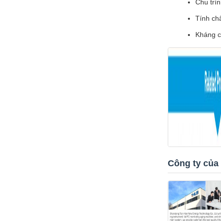
Chu trìn
Tính ch
Kháng cá
Công ty của 