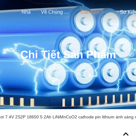
Nhà
Về Chúng Tôi
Các Sản Phẩm
Sự Kiệ
Chi Tiết Sản Phẩm
ơi 7.4V 2S2P 18650 5.2Ah LiNiMnCoO2 cathode pin lithium ánh sáng m