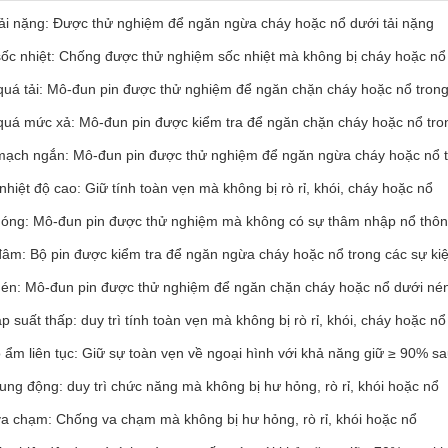
ải nặng: Được thử nghiệm để ngăn ngừa cháy hoặc nổ dưới tải nặng
ốc nhiệt: Chống được thử nghiệm sốc nhiệt mà không bị cháy hoặc nổ
quá tải: Mô-đun pin được thử nghiệm để ngăn chặn cháy hoặc nổ trong
quá mức xả: Mô-đun pin được kiểm tra để ngăn chặn cháy hoặc nổ tr
ạch ngắn: Mô-đun pin được thử nghiệm để ngăn ngừa cháy hoặc nổ 
nhiệt độ cao: Giữ tính toàn vẹn mà không bị rò rỉ, khói, cháy hoặc nổ
óng: Mô-đun pin được thử nghiệm mà không có sự thâm nhập nổ thôn
âm: Bộ pin được kiểm tra để ngăn ngừa cháy hoặc nổ trong các sự ki
én: Mô-đun pin được thử nghiệm để ngăn chặn cháy hoặc nổ dưới né
 suất thấp: duy trì tính toàn vẹn mà không bị rò rỉ, khói, cháy hoặc n
ộ ẩm liên tục: Giữ sự toàn vẹn về ngoại hình với khả năng giữ ≥ 90% s
ung động: duy trì chức năng mà không bị hư hỏng, rò rỉ, khói hoặc nổ
a chạm: Chống va chạm mà không bị hư hỏng, rò rỉ, khói hoặc nổ