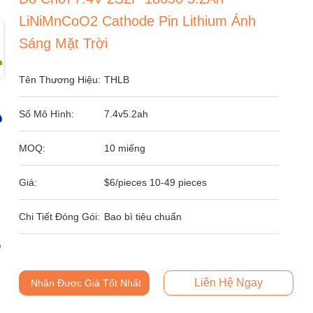
LiNiMnCoO2 Cathode Pin Lithium Ánh
Sáng Mặt Trời
Tên Thương Hiệu:
THLB
Số Mô Hình:
7.4v5.2ah
MOQ:
10 miếng
Giá:
$6/pieces 10-49 pieces
Chi Tiết Đóng Gói:
Bao bì tiêu chuẩn
Liên Hệ Ngay
Nhận Được Giá Tốt Nhất