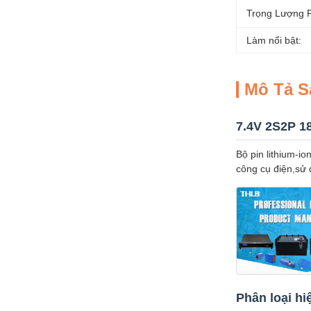
Trọng Lượng P
Làm nổi bật:
Mô Tả 
7.4V 2S2P 1
Bộ pin lithium-i
công cụ điện,sử 
Phân loại hi