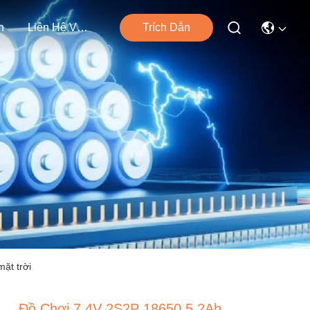
n
Liên Hệ Với Chúng Tôi
Trích Dẫn
ặt trời
Đồ Chơi 7.4V 2S2P 18650 5.2Ah