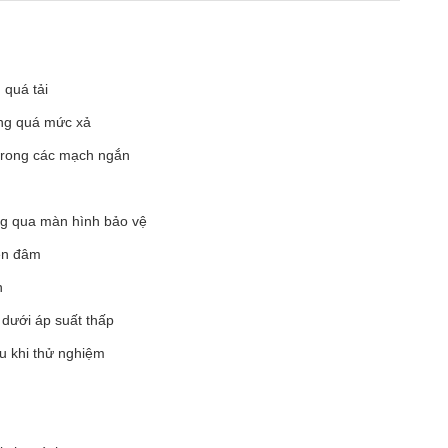
 quá tải
ong quá mức xả
trong các mạch ngắn
g qua màn hình bảo vệ
ện đâm
n
ổ dưới áp suất thấp
au khi thử nghiệm