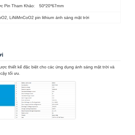
ớc Pin Tham Khảo:
50*20*67mm
CoO2
, 
LiNiMnCoO2 pin lithium ánh sáng mặt trời
ời
ược thiết kế đặc biệt cho các ứng dụng ánh sáng mặt trời và
cậy tối ưu.