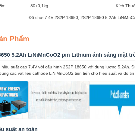
in:
80±0,1kg
Kích Thư
Đồ chơi 7.4V 2S2P 18650
, 
2S2P 18650 5.2Ah LiNiMn
Sản Phẩm
8650 5.2Ah LiNiMnCoO2 pin Lithium ánh sáng mặt tr
on hiệu suất cao 7.4V với cấu hình 2S2P 18650 với dung lượng 5.2Ah. Đ
dụng các vật liệu cathode LiNiMnCoO2 tiên tiến cho hiệu suất và độ tin 
ệu suất an toàn