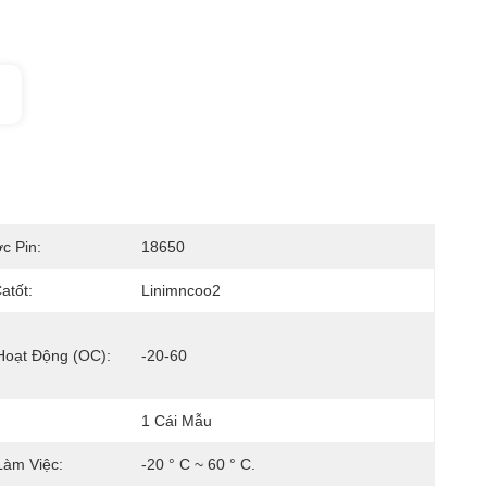
c Pin:
18650
atốt:
Linimncoo2
Hoạt Động (oC):
-20-60
1 Cái Mẫu
Làm Việc:
-20 ° C ~ 60 ° C.