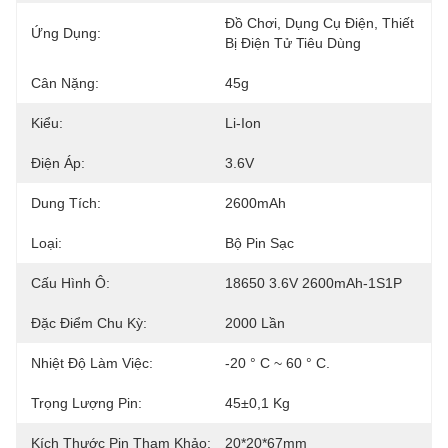
Đồ Chơi, Dụng Cụ Điện, Thiết 
Ứng Dụng:
Bị Điện Tử Tiêu Dùng
Cân Nặng:
45g
Kiểu:
Li-Ion
Điện Áp:
3.6V
Dung Tích:
2600mAh
Loại:
Bộ Pin Sạc
Cấu Hình Ô:
18650 3.6V 2600mAh-1S1P
Đặc Điểm Chu Kỳ:
2000 Lần
Nhiệt Độ Làm Việc:
-20 ° C ~ 60 ° C.
Trọng Lượng Pin:
45±0,1 Kg
Kích Thước Pin Tham Khảo:
20*20*67mm