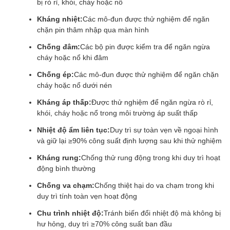
bị rò rỉ, khói, cháy hoặc nổ
Kháng nhiệt:
Các mô-đun được thử nghiệm để ngăn
chặn pin thâm nhập qua màn hình
Chống đâm:
Các bộ pin được kiểm tra để ngăn ngừa
cháy hoặc nổ khi đâm
Chống ép:
Các mô-đun được thử nghiệm để ngăn chặn
cháy hoặc nổ dưới nén
Kháng áp thấp:
Được thử nghiệm để ngăn ngừa rò rỉ,
khói, cháy hoặc nổ trong môi trường áp suất thấp
Nhiệt độ ẩm liên tục:
Duy trì sự toàn vẹn về ngoại hình
và giữ lại ≥90% công suất định lượng sau khi thử nghiệm
Kháng rung:
Chống thử rung động trong khi duy trì hoạt
động bình thường
Chống va chạm:
Chống thiệt hại do va chạm trong khi
duy trì tính toàn vẹn hoạt động
Chu trình nhiệt độ:
Tránh biến đổi nhiệt độ mà không bị
hư hỏng, duy trì ≥70% công suất ban đầu