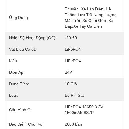
Thuyền, Xe Lăn Điện, Hệ 
Thống Lưu Trữ Năng Lượng 
Ứng Dụng:
Mặt Trời, Xe Chơi Gôn, Xe 
Đạp/xe Tay Ga Điện
Nhiệt Độ Hoạt Động (oC):
-20-60
Vật Liệu Catốt:
LiFePO4
Kiểu:
LiFePO4
Điện Áp:
24V
Dung Tích:
10 Giờ
Loại:
Bộ Pin Sạc
LiFePO4 18650 3.2V 
Cấu Hình Ô:
1500mAh-8S7P
Đặc Điểm Chu Kỳ:
2000 Lần