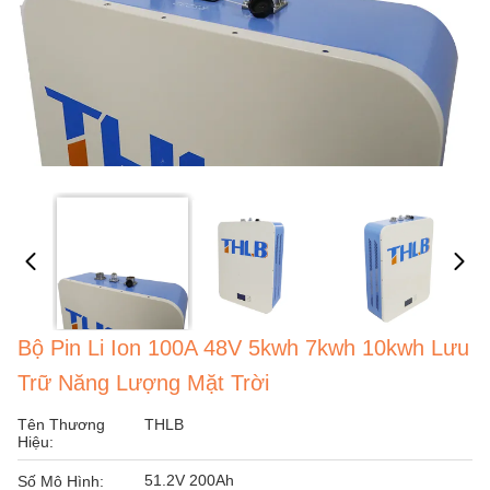
Bộ Pin Li Ion 100A 48V 5kwh 7kwh 10kwh Lưu
Trữ Năng Lượng Mặt Trời
Tên Thương
THLB
Hiệu:
51.2V 200Ah
Số Mô Hình: