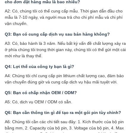
cho đơn đặt hàng mẫu là bao nhiêu?
A2: Có, chúng tôi có thể cung cấp mẫu. Thời gian dẫn đầu cho
mẫu là 7-10 ngày, và người mua trả cho chi phí mẫu và chi phí
vận chuyển.
Q3: Bạn có cung cấp dịch vụ sau bán hàng không?
A3: Có, bảo hành là 3 năm. Nếu bất kỳ vấn đề chất lượng xảy ra
ở phía chúng tôi trong thời gian này, chúng tôi có thể gửi một cái
mới như là thay thế.
Q4: Lợi thế của công ty bạn là gì?
A4: Chúng tôi chỉ cung cấp pin lithium chất lượng cao, đảm bảo
vận chuyển đúng giờ và cung cấp dịch vụ hậu mãi tuyệt vời.
Q5: Bạn có chấp nhận OEM / ODM?
A5: Có, dịch vụ OEM / ODM có sẵn.
Q6: Bạn cần thông tin gì để tạo ra một gói pin tùy chỉnh?
A6: Chúng tôi cần các chi tiết sau đây: 1. Kích thước của bộ pin
bằng mm, 2. Capacity của bộ pin, 3. Voltage của bộ pin, 4. Max