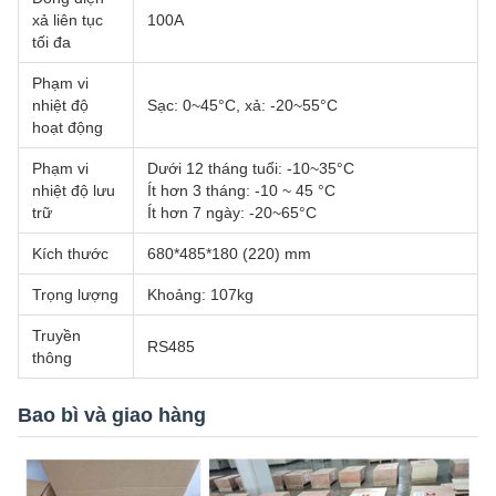
xả liên tục
100A
tối đa
Phạm vi
nhiệt độ
Sạc: 0~45°C, xả: -20~55°C
hoạt động
Phạm vi
Dưới 12 tháng tuổi: -10~35°C
nhiệt độ lưu
Ít hơn 3 tháng: -10 ~ 45 °C
trữ
Ít hơn 7 ngày: -20~65°C
Kích thước
680*485*180 (220) mm
Trọng lượng
Khoảng: 107kg
Truyền
RS485
thông
Bao bì và giao hàng