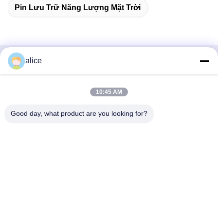
Pin Lưu Trữ Năng Lượng Mặt Trời
alice
Liên hệ nhanh
Địa chỉ
10:45 AM
Đường Fuyuan số 5, Công viên Công nghiệp Pin Lithium,
Good day, what product are you looking for?
Khu Công nghệ cao, Thành phố Tảo Trang, Sơn Đông,
Trung Quốc
điện thoại
86-632-8059888
E-mail
Alice@thbattery.com