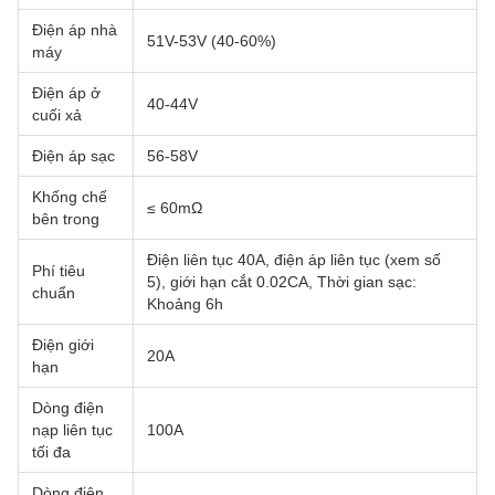
Điện áp nhà
51V-53V (40-60%)
máy
Điện áp ở
40-44V
cuối xả
Điện áp sạc
56-58V
Khống chế
≤ 60mΩ
bên trong
Điện liên tục 40A, điện áp liên tục (xem số
Phí tiêu
5), giới hạn cắt 0.02CA, Thời gian sạc:
chuẩn
Khoảng 6h
Điện giới
20A
hạn
Dòng điện
nạp liên tục
100A
tối đa
Dòng điện