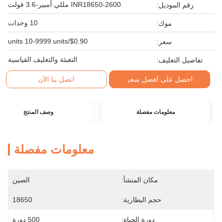
INR18650-2600 مللي أمبير-3.6 فولت
رقم الموديل:
10 وحدات
موك:
$0.90/units 10-9999 units
سعر:
التعبئة والتغليف القياسية
تفاصيل التغليف:
احصل على أفضل سعر
اتصل بنا الآن
معلومات مفصلة
وصف المنتج
معلومات مفصلة
مكان المنشأ:
الصين
حجم البطارية:
18650
دورة الحياة:
500 دورة