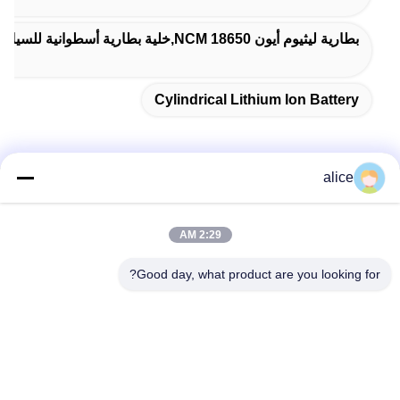
بطارية ليثيوم أيون NCM 18650,خلية بطارية أسطوانية للسيارات الكهربائية,خلية بطارية للسيارات الكهربائية بسعة 2600 مللي أمبير في الساعة
Cylindrical Lithium Ion Battery
alice
الاتصال السريع
2:29 AM
عنوان
Good day, what product are you looking for?
طريق فويوان الخامس، حديقة صناعة بطاريات الليثيوم، المنطقة
عالية التقنية، مدينة زاوزوانغ، شاندونغ، الصين
تيل
86-632-8059888
بريد إلكتروني