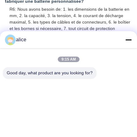
fabriquer une batterie personnalisée?
R6: Nous avons besoin de: 1. les dimensions de la batterie en
mm, 2. la capacité, 3. la tension, 4. le courant de décharge
maximal, 5. les types de câbles et de connecteurs, 6. le boîtier
et les bornes si nécessaire, 7. tout circuit de protection
nécessaire.
alice
Q7: Est-ce que vos piles ont une capacité réelle?
R7: Toutes nos cellules de batterie sont de catégorie A, 100%
9:15 AM
neuves avec une capacité réelle comme spécifié.
Q8: Quels types de certificats avez-vous?
Good day, what product are you looking for?
A8: Nous pouvons fournir des certifications CE, ROHS, FCC,
IEC62133, MSDS, UN38.3.
Q9: Quel est votre délai pour la production de masse?
R9: Généralement 25-30 jours selon l'article après réception
de l'acompte et de la confirmation de l'échantillon.
Étiquettes: