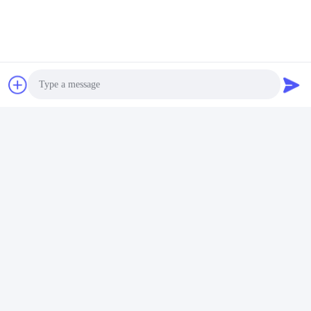
Piles Au Lithium À Cycle Profond
Une Batterie Au Lithium-Fer Phosphate
Batterie De Lithium LifePO4
Contact rapide
Photo
Adresse
Video Call
Rue Fuyuan 5ème, Parc Industriel de Batteries au Lithium,
Zone de Haute Technologie, Ville de Zaozhuang, Shandong,
Audio Call
Chine
Télégramme
86-632-8059888
E-mail