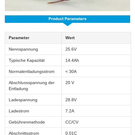
Parameter
Wert
Nennspannung
25.6V
Typische Kapazität
14.4Ah
Normalentladungsstrom
< 30A
Abschlussspannung der
20 V
Entladung
Ladespannung
28.8V
Ladestrom
7.2A
Gebührenmethode
CC/CV
Abschnittsstrom
0.01C