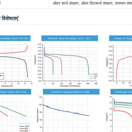
य
ओवर चार्ज संरक्षण, ओवर डिस्चार्ज संरक्षण, तापमान संरक
विशेषताएं