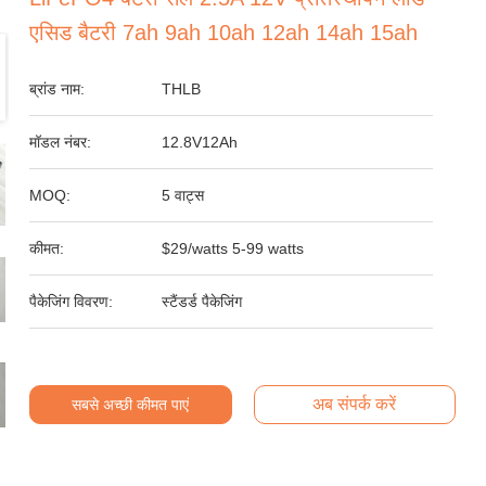
एसिड बैटरी 7ah 9ah 10ah 12ah 14ah 15ah
ब्रांड नाम:
THLB
मॉडल नंबर:
12.8V12Ah
MOQ:
5 वाट्स
कीमत:
$29/watts 5-99 watts
पैकेजिंग विवरण:
स्टैंडर्ड पैकेजिंग
अब संपर्क करें
सबसे अच्छी कीमत पाएं