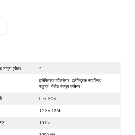
मात्रा (सेल):
4
इलेक्ट्रिक व्हीलचेयर, इलेक्ट्रिक साइकिल/
स्कूटर, रोबोट वैक्यूम क्लीनर
ी:
LiFePO4
12.8V 12Ah
्टेज:
10.0v
3000 बार