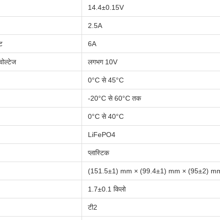
14.4±0.15V
2.5A
ट
6A
ोल्टेज
लगभग 10V
0°C से 45°C
-20°C से 60°C तक
0°C से 40°C
LiFePO4
प्लास्टिक
(151.5±1) mm × (99.4±1) mm × (95±2) m
1.7±0.1 किलो
टी2