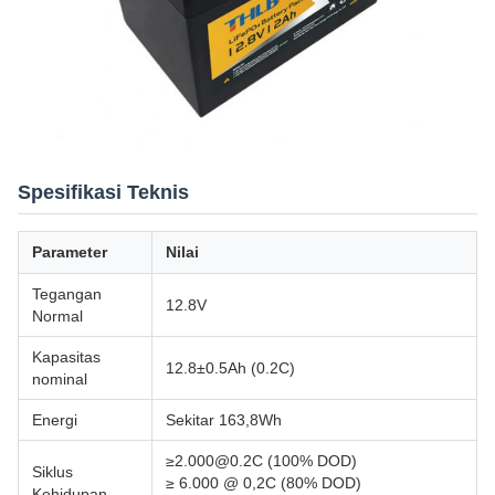
Spesifikasi Teknis
Parameter
Nilai
Tegangan
12.8V
Normal
Kapasitas
12.8±0.5Ah (0.2C)
nominal
Energi
Sekitar 163,8Wh
≥2.000@0.2C (100% DOD)
Siklus
≥ 6.000 @ 0,2C (80% DOD)
Kehidupan