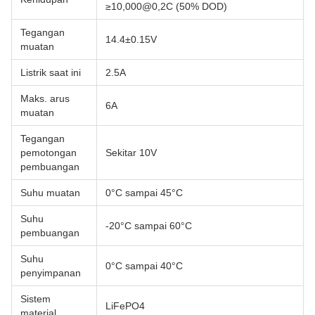
≥10,000@0,2C (50% DOD)
Tegangan
14.4±0.15V
muatan
Listrik saat ini
2.5A
Maks. arus
6A
muatan
Tegangan
pemotongan
Sekitar 10V
pembuangan
Suhu muatan
0°C sampai 45°C
Suhu
-20°C sampai 60°C
pembuangan
Suhu
0°C sampai 40°C
penyimpanan
Sistem
LiFePO4
material