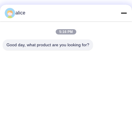
alice
Kontak Cepat
5:16 PM
Alamat
Good day, what product are you looking for?
Jalan Fuyuan ke-5, Taman Industri Baterai Lithium, Zona
Teknologi Tinggi, Kota Zaozhuang, Shandong, Tiongkok
tel
86-632-8059888
E-mail
Alice@thbattery.com
Kebijakan Privasi
|
Sitemap
| Cina Kualitas Baik Baterai
Lithium Lampu Jalan Surya Pemasok. Hak cipta © 2026