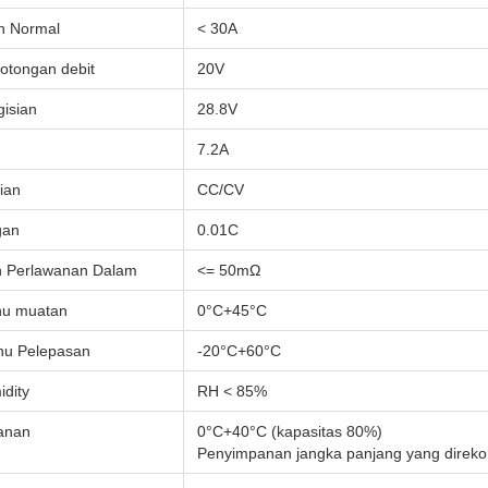
n Normal
< 30A
tongan debit
20V
isian
28.8V
7.2A
ian
CC/CV
gan
0.01C
n Perlawanan Dalam
<= 50mΩ
hu muatan
0°C+45°C
hu Pelepasan
-20°C+60°C
dity
RH < 85%
anan
0°C+40°C (kapasitas 80%)
Penyimpanan jangka panjang yang direk