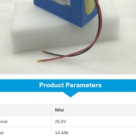
Nilai
inal
25.6V
al
14.4Ah