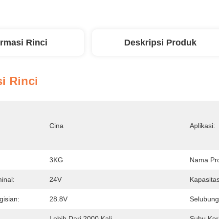
ormasi Rinci
Deskripsi Produk
i Rinci
Cina
Aplikasi:
3KG
Nama Pr
inal:
24V
Kapasita
isian:
28.8V
Selubung
Lebih Dari 2000 Kali
Suhu Ker