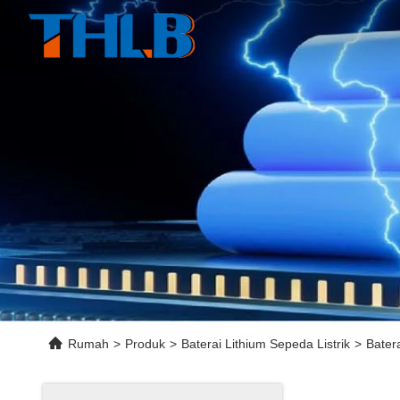
Rumah
>
Produk
>
Baterai Lithium Sepeda Listrik
>
Bater