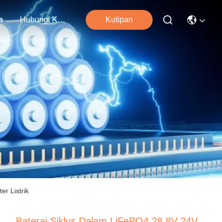
a
Hubungi Kami
Kutipan
r Listrik
Baterai Siklus Dalam LiFePO4 28.8V 24V