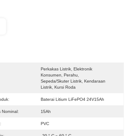
Perkakas Listrik, Elektronik 
Konsumen, Perahu, 
Sepeda/Skuter Listrik, Kendaraan 
Listrik, Kursi Roda 
oduk:
Baterai Litium LiFePO4 24V15Ah
s Nominal:
15Ah
:
PVC
ja:
-20 ° C ~ 60 ° C.