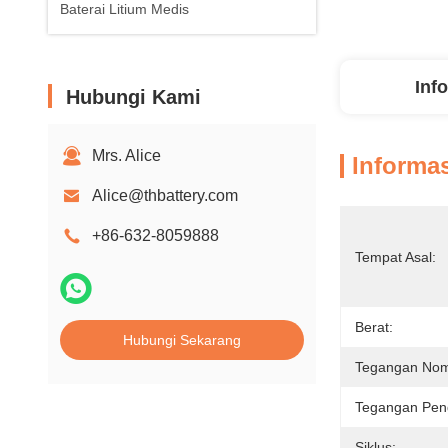
Baterai Litium Medis
Inf
Hubungi Kami
Mrs. Alice
Informas
Alice@thbattery.com
+86-632-8059888
Tempat Asal:
Berat:
Hubungi Sekarang
Tegangan Nom
Tegangan Peng
Siklus: