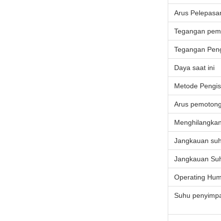
Arus Pelepasa
Tegangan pemo
Tegangan Peng
Daya saat ini
Metode Pengis
Arus pemoton
Menghilangka
Jangkauan su
Jangkauan Su
Operating Humi
Suhu penyimp