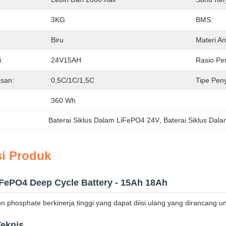
3KG
BMS:
Biru
Materi A
:
24V15AH
Rasio Pe
asan:
0,5C/1C/1,5C
Tipe Pen
360 Wh
Baterai Siklus Dalam LiFePO4 24V
, 
Baterai Siklus Dal
si Produk
iFePO4 Deep Cycle Battery - 15Ah 18Ah
ron phosphate berkinerja tinggi yang dapat diisi ulang yang dirancang unt
Teknis