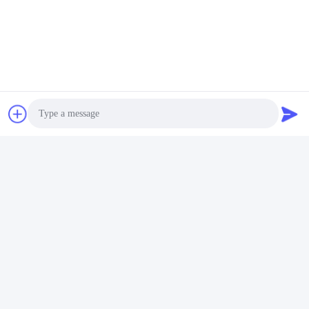
す
C: あなたは,引用を確認し,量または発行POを通知します.我々は,
それに応じてPIを送信します.
D: 預金または完全支払いの確認後,生産を開始
Q6. リチウムイオン電池製品に私のロゴを印刷してもいいですか?
A: はい,OEMサービスは歓迎されています.
Q7:製品に対する保証はありますか?
A: はい,3〜5年の保証
札:
太陽光リチウム電池
Photo
街灯用ソーラーバッテリー
Video Call
ソーラーパネル用リチウムイオンバッテリー
Audio Call