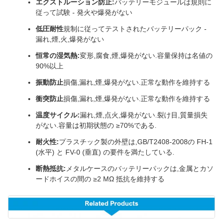
エクストルーション防止:
バッテリーモジュールは規則に
従って試験 - 発火や爆発がない
低圧耐性
規制に従ってテストされたバッテリーパック -
漏れ,煙,火,爆発がない
恒常の湿気熱:
変形,腐食,煙,爆発がない.容量保持は名値の
90%以上
振動防止
損傷,漏れ,煙,爆発がない.正常な動作を維持する
衝突防止
損傷,漏れ,煙,爆発がない.正常な動作を維持する
温度サイクル:
漏れ,煙,点火,爆発がない.裂け目,質量損失
がない.容量は初期状態の ≥70%である.
耐火性:
プラスチック製の外壁は,GB/T2408-2008の FH-1
(水平) と FV-0 (垂直) の要件を満たしている.
断熱抵抗:
メタルケースのバッテリーパックは,金属とカソ
ードホイスの間の ≥2 MΩ 抵抗を維持する