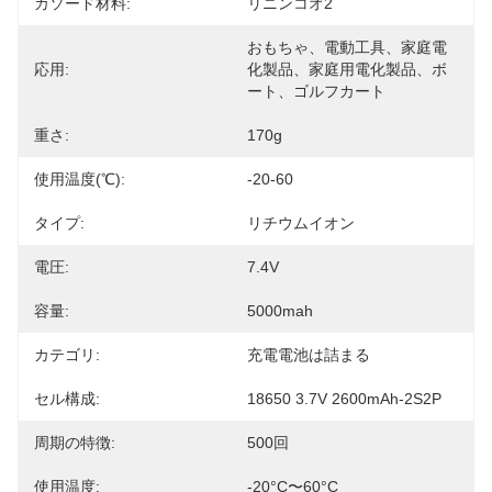
カソード材料:
リニンコオ2
おもちゃ、電動工具、家庭電
応用:
化製品、家庭用電化製品、ボ
ート、ゴルフカート
重さ:
170g
使用温度(℃):
-20-60
タイプ:
リチウムイオン
電圧:
7.4V
容量:
5000mah
カテゴリ:
充電電池は詰まる
セル構成:
18650 3.7V 2600mAh-2S2P
周期の特徴:
500回
使用温度:
-20°C〜60°C