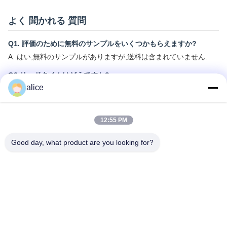
よく 聞かれる 質問
Q1. 評価のために無料のサンプルをいくつかもらえますか?
A: はい,無料のサンプルがありますが,送料は含まれていません.
Q2 リードタイムはどうですか?
alice
A: サンプルは3~5日必要です.
B: 大量生産時間は約2-3週間です
Q3. 大量注文の MOQ 制限はありますか?
12:55 PM
A: MOQ = 100 枚
Good day, what product are you looking for?
Q4. 商品をどのように送料し,到着するのにどれくらい時間がかか
りますか?
A: サンプルと少量試料注文:宅配便で宅配送;通常6~10日
B: 大量の大量注文: 空運または海運
Q5. リチウム イオン セル の 注文 を どう 進め ます か.
A: あなたが興味を持っているセルモデルを確認してください.
B: 我々は,あなたの参照のためにセル仕様と最高の引用を送信しま