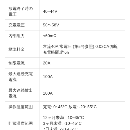
放電終了時の
40~44V
電圧
充電電圧
56〜58V
内部阻力
≤60mΩ
常流40A,常電圧 (第5号参照),0.02CA切断,
標準料金
充電時間:約6h
制限電流
20A
最大連続充電
100A
電流
最大連続放出
100A
電流
操作温度範囲
充電: 0~45°C 放電: -20~55°C
12ヶ月未満: -10~35°C
貯蔵温度範囲
3ヶ月未満: -10~45°C
7日未満: -20~65°C