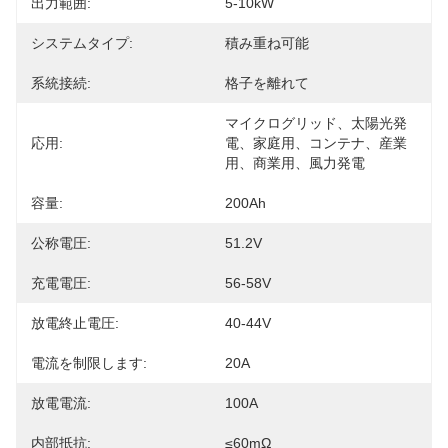
出力範囲:
5-10kW
システムタイプ:
積み重ね可能
系統接続:
格子を離れて
マイクログリッド、太陽光発
応用:
電、家庭用、コンテナ、産業
用、商業用、風力発電
容量:
200Ah
公称電圧:
51.2V
充電電圧:
56-58V
放電終止電圧:
40-44V
電流を制限します:
20A
放電電流:
100A
内部抵抗:
≤60mΩ