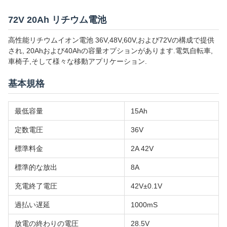
72V 20Ah リチウム電池
高性能リチウムイオン電池 36V,48V,60V,および72Vの構成で提供
され, 20Ahおよび40Ahの容量オプションがあります.電気自転車,
車椅子,そして様々な移動アプリケーション.
基本規格
最低容量
15Ah
定数電圧
36V
標準料金
2A 42V
標準的な放出
8A
充電終了電圧
42V±0.1V
過払い遅延
1000mS
放電の終わりの電圧
28.5V