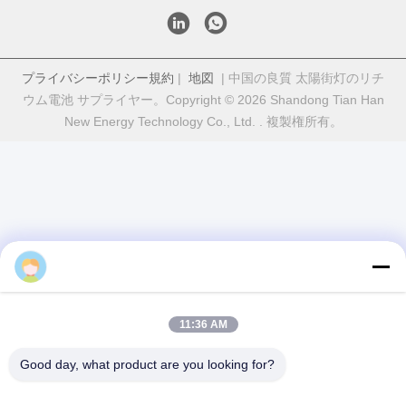
Q6. リチウムイオン電池製品に私のロゴを印刷してもいいですか?
A: はい,OEMサービスは歓迎されます.
Q7:製品に対する保証はありますか?
A: はい, 2-5 年間の保証が提供されています.
札:
Li-Ion 充電式バッテリーパック
PCMリチウム電池
リチウム イオン電池のパック
alice
11:36 AM
クイックコンタクト
Good day, what product are you looking for?
アドレス
富山5丁目,リチウム電池工業公園,ハイテクゾーン,ザオシュア