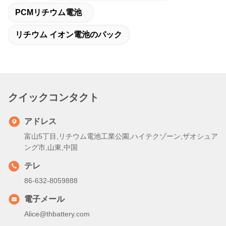
大量生産: 約2〜3週間
Q3. 大量注文の MOQ 制限はありますか?
A: MOQ = 100 枚
Q4. 商品をどのように送料し,到着するのにどれくらい時間がかか
りますか?
A: その通り
サンプルと少量試料注文:宅配便で宅配送;通常6~10日
大量の大量注文:航空運送または海運
Q5. リチウム イオン セル の 注文 を どう 進め ます か.
A: その通り
興味のあるセルモデルを確認します.
参照のために細胞の仕様と最高の引用を送信します
定価を確認し,量または発行POを通知します. 我々はそ
れに応じてPIを送信します.
預金または完全な支払いの確認後,生産を開始