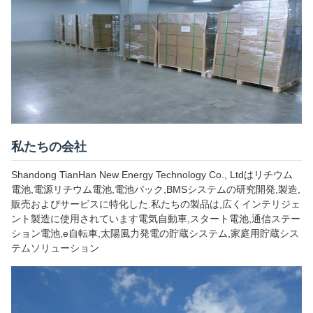
私たちの会社
Shandong TianHan New Energy Technology Co., Ltdはリチウム
電池,電源リチウム電池,電池パック,BMSシステムの研究開発,製造,
販売およびサービスに特化した.私たちの製品は,広くインテリジェ
ント製造に使用されています電気自動車,スタート電池,通信ステー
ション電池,e自転車,太陽風力発電の貯蔵システム,家庭用貯蔵シス
テムソリューション