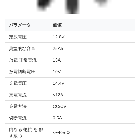
パラメータ
価値
定数電圧
12.8V
典型的な容量
25Ah
放電 正常電流
15A
放電切断電圧
10V
充電電圧
14.4V
充電電流
<12A
充電方法
CC/CV
切断電流
0.5A
内なる 抵抗 を 解
<=40mΩ
き放つ