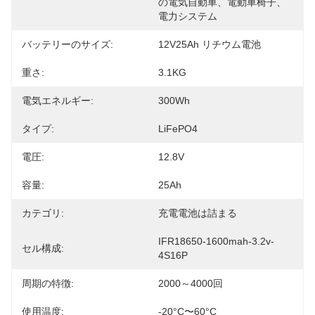
の電気自動車、電動車椅子、
電力システム
バッテリーのサイズ:
12V25Ah リチウム電池
重さ:
3.1KG
電気エネルギー:
300Wh
タイプ:
LiFePO4
電圧:
12.8V
容量:
25Ah
カテゴリ:
充電電池は詰まる
IFR18650-1600mah-3.2v-
セル構成:
4S16P
周期の特徴:
2000～4000回
使用温度:
-20°C〜60°C