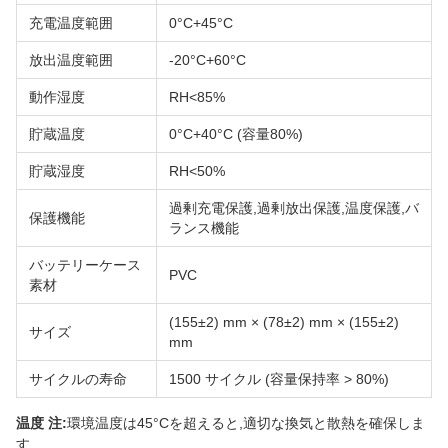
充電温度範囲
0°C+45°C
放出温度範囲
-20°C+60°C
動作湿度
RH<85%
貯蔵温度
0°C+40°C (容量80%)
貯蔵湿度
RH<50%
過剰充電保護,過剰放出保護,温度保護,バ
保護機能
ランス機能
バッテリーケース
PVC
素材
(155±2) mm × (78±2) mm × (155±2)
サイズ
mm
サイクルの寿命
1500 サイクル (容量保持率 > 80%)
温度 注:
環境温度は45°Cを超えると,適切な換気と散熱を確保しま
す.