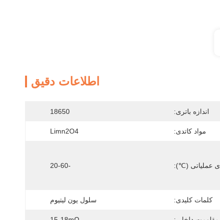
اطلاعات دقیق
اندازه باتری:
18650
مواد کاتدی:
Limn2O4
ی عملیاتی (℃):
-20-60
کلمات کلیدی:
سلول یون لیتیوم
مقاومت داخلی:
15-18mΩ