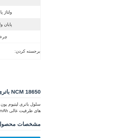
ولتاژ پا
پایان ول
چرخه
برجسته کردن:
NCM 18650 باتری لیتیوم یون 2500mAh 2600mAh سلول باتری اسطولی خودروهای الکتریکی
های ظرفیت عالی 2500mAh یا 2600mAh.
مشخصات محصول