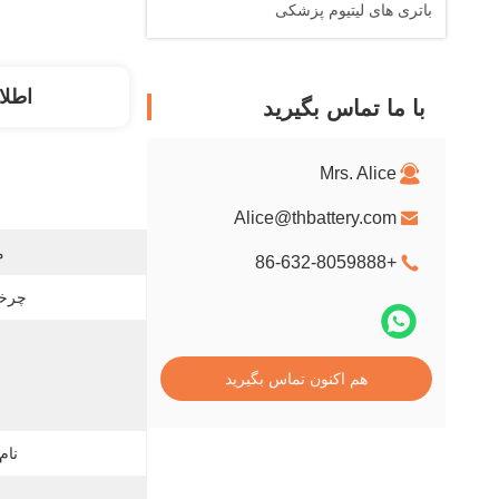
باتری های لیتیوم پزشکی
اطلا
با ما تماس بگیرید
Mrs. Alice
Alice@thbattery.com
م
+86-632-8059888
چرخه
هم اکنون تماس بگیرید
نام