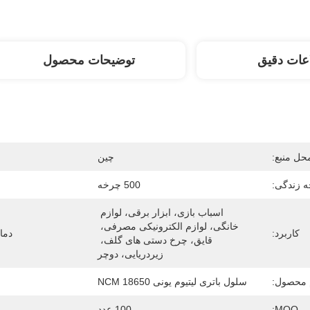
عات دقیق
توضیحات محصول
حل منبع:
چین
 زندگی:
500 چرخه
اسباب بازی، ابزار برقی، لوازم 
خانگی، لوازم الکترونیکی مصرفی، 
کاربرد:
دما
قایق، چرخ دستی های گلف، 
زیردریایی، دوچر
 محصول:
سلول باتری لیتیوم یونی NCM 18650
MOQ:
100 عدد