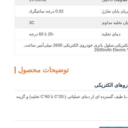
یان پایان شارژ:
0.02 درجه سانتیگراد
ان تخلیه مداوم:
3C
دمای تخلیه:
-20 تا 60 درجه
, 
2600mAh Electric V
توضیحات محصول
سلول باتری لیتیوم یون NCM 18650 با عملکرد بالا که برای وسایل نقلیه الکتریکی طراحی شده است،با طیف گسترده ای از دمای عملیاتی (-20°C تا 60°C تخلیه) و گزینه