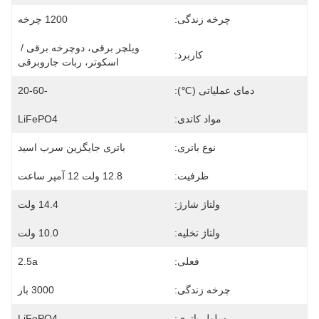
چرخه زندگی:
1200 چرخه
ویلچر برقی، دوچرخه برقی / 
کاربرد:
اسکوتر، ربات جاروبرقی
دمای عملیاتی (℃):
-20-60
مواد کاتدی:
LiFePO4
نوع باتری:
باتری جایگزین سرب اسید
ظرفیت:
12.8 ولت 12 آمپر ساعت
ولتاژ شارژ:
14.4 ولت
ولتاژ تخلیه:
10.0 ولت
فعلی:
2.5a
چرخه زندگی:
3000 بار
سلول باتری:
LiFePO4