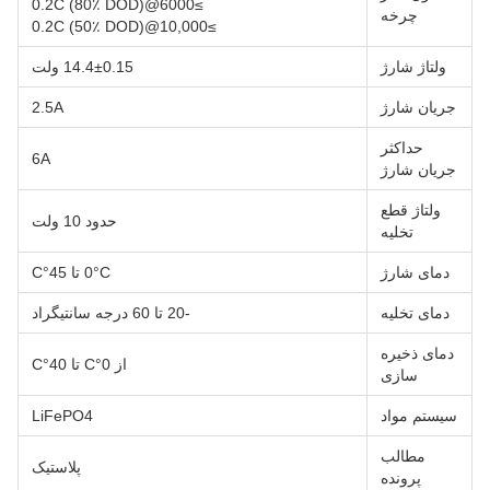
≥6000@0.2C (80٪ DOD)
چرخه
≥10,000@0.2C (50٪ DOD)
ولتاژ شارژ
14.4±0.15 ولت
جریان شارژ
2.5A
حداکثر
6A
جریان شارژ
ولتاژ قطع
حدود 10 ولت
تخلیه
دمای شارژ
0°C تا 45°C
دمای تخلیه
-20 تا 60 درجه سانتیگراد
دمای ذخیره
از 0°C تا 40°C
سازی
سیستم مواد
LiFePO4
مطالب
پلاستیک
پرونده