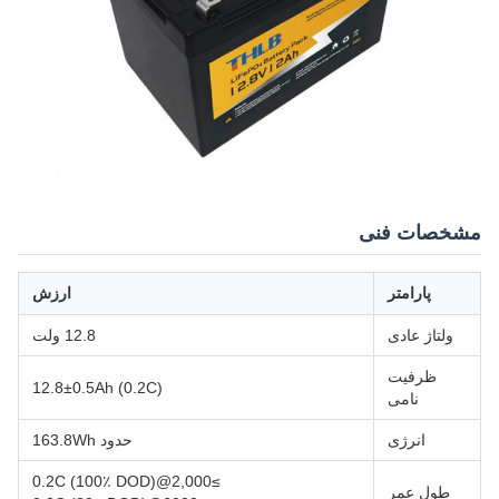
مشخصات فنی
پارامتر
ارزش
ولتاژ عادی
12.8 ولت
ظرفیت
12.8±0.5Ah (0.2C)
نامی
انرژی
حدود 163.8Wh
≥2,000@0.2C (100٪ DOD)
طول عمر