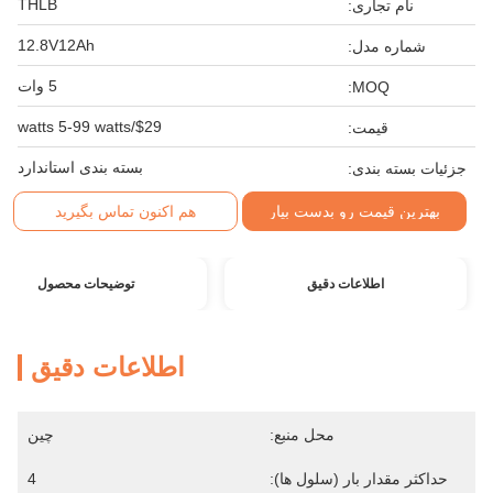
THLB
نام تجاری:
12.8V12Ah
شماره مدل:
5 وات
MOQ:
$29/watts 5-99 watts
قیمت:
بسته بندی استاندارد
جزئیات بسته بندی:
بهترین قیمت رو بدست بیار
هم اکنون تماس بگیرید
اطلاعات دقیق
توضیحات محصول
اطلاعات دقیق
محل منبع:
چین
حداکثر مقدار بار (سلول ها):
4