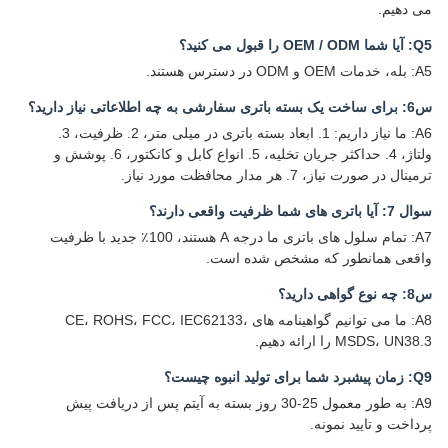
می دهیم.
Q5: آیا شما OEM / ODM را قبول می کنید؟
A5: بله، خدمات OEM و ODM در دسترس هستند.
س6: برای ساخت یک بسته باتری سفارشی به چه اطلاعاتی نیاز دارید؟
A6: ما نیاز داریم: 1. ابعاد بسته باتری در میلی متر، 2. ظرفیت، 3.
ولتاژ، 4. حداکثر جریان تخلیه، 5. انواع کابل و کانکتور، 6. پوشش و
ترمینال در صورت نیاز، 7. هر مدار محافظت مورد نیاز.
سوال 7: آیا باتری های شما ظرفیت واقعی دارند؟
A7: تمام سلول های باتری ما درجه A هستند، 100٪ جدید با ظرفیت
واقعی همانطور که مشخص شده است.
س8: چه نوع گواهی دارید؟
A8: ما می توانیم گواهینامه های CE، ROHS، FCC، IEC62133،
MSDS، UN38.3 را ارائه دهیم.
Q9: زمان پیشبرد شما برای تولید انبوه چیست؟
A9: به طور معمول 25-30 روز بسته به آیتم پس از دریافت پیش
پرداخت و تایید نمونه.