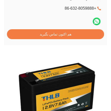
+86-632-8059888
هم اکنون تماس بگیرید