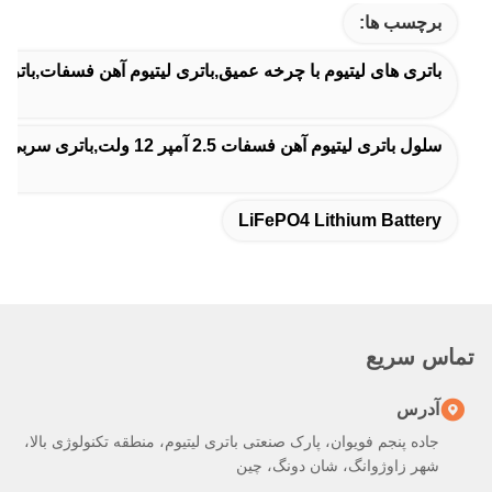
برچسب ها:
باتری های لیتیوم با چرخه عمیق,باتری لیتیوم آهن فسفات,باتری لیتیوم 
سلول باتری لیتیوم آهن فسفات 2.5 آمپر 12 ولت,باتری سربی اسیدی جایگزین 7 آمپر ساعت,باتری سربی اسیدی جایگزین 9 آمپر ساعت
LiFePO4 Lithium Battery
تماس سریع
آدرس
جاده پنجم فویوان، پارک صنعتی باتری لیتیوم، منطقه تکنولوژی بالا،
شهر زاوژوانگ، شان دونگ، چین