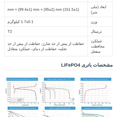
ابعاد (ملی
(151.5±1) mm × (99.4±1) mm × (95±2) mm
متر)
وزن
1.7±0.1 کیلوگرم
ترمینال
T2
عملکرد
حفاظت از بیش از حد شارژ، حفاظت از بیش از حد
محافظت
تخلیه، حفاظت از دمای، عملکرد متعادل
منفعل
مشخصات باتری LiFePO4