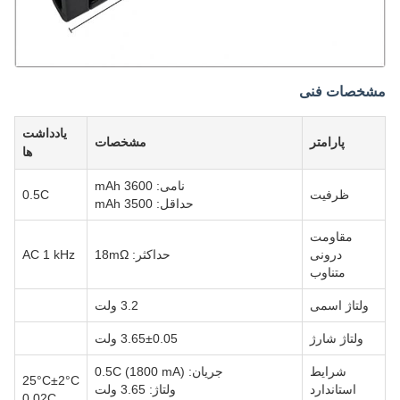
مشخصات فنی
یادداشت
پارامتر
مشخصات
ها
نامی: 3600 mAh
ظرفیت
0.5C
حداقل: 3500 mAh
مقاومت
درونی
حداکثر: 18mΩ
AC 1 kHz
متناوب
ولتاژ اسمی
3.2 ولت
ولتاژ شارژ
3.65±0.05 ولت
شرایط
جریان: 0.5C (1800 mA)
25°C±2°C
استاندارد
ولتاژ: 3.65 ولت
0.02C