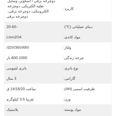
دوچرخه برقی / اسکوتر، وسایل 
نقلیه الکتریکی، دوچرخه 
کاربرد:
الکترونیکی، دوچرخه برقی، 
دوچرخه برقی
دمای عملیاتی (℃):
-20-60
مواد کاتدی:
Limn2O4
ولتاژ:
32V/36V/48V/
چرخه زندگی:
800-1000 بار
نوع باتری:
باتری لیتیومی
گارانتی:
3 سال
ظرفیت اسمی (AH):
ساعت 14/18/20 ق
وزن:
تقریبا 3.5 کیلوگرم
مواد پوسته:
پلاستیک