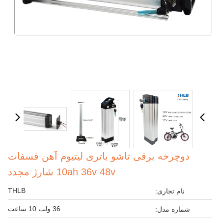
دوچرخه برقی تاشو باتری لیتیوم آهن فسفات
10ah 36v 48v شارژ مجدد
THLB
نام تجاری:
36 ولت 10 ساعت
شماره مدل: