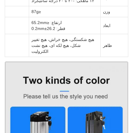
۱۲ ماهگی: -۲۰ تا ۲۰ درجه سانتیگراد
وزن
≤87g
ارتفاع: ≤65.2mm
ابعاد
قطر: 26.2±0.2mm
هیچ شکستگی، هیچ خراش، هیچ تغییر
ظاهر
شکل، هیچ لکه ای، هیچ نشت
الکترولیت