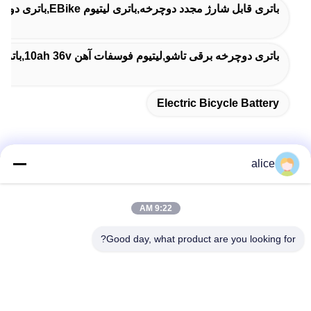
باتری قابل شارژ مجدد دوچرخه,باتری لیتیوم EBike,باتری دوچرخه برقی
باتری دوچرخه برقی تاشو,لیتیوم فوسفات آهن 10ah 36v,باتری دوچرخه برقی 48 ولت
Electric Bicycle Battery
alice
تماس سریع
9:22 AM
آدرس
Good day, what product are you looking for?
جاده پنجم فویوان، پارک صنعتی باتری لیتیوم، منطقه تکنولوژی بالا،
شهر زاوژوانگ، شان دونگ، چین
تلفن
86-632-8059888