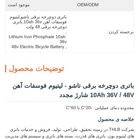
OEM/ODM:
موجود است
باتری دوچرخه برقی تاشو,لیتیوم 
فوسفات آهن 10ah 36v,باتری 
دوچرخه برقی 48 ولت
برجسته کردن:
, 
Lithium Iron Phosphate 10ah 
36v
48v Electric Bicycle Battery
, 
توضیحات محصول
باتری دوچرخه برقی تاشو - لیتیوم فوسفات آهن
10Ah 36V / 48V شارژ مجدد
محدوده دمای عملیاتی: -20°C تا 60°C
خلاصه ی محصول
شرکت THLB در زمینه تحقیق، طراحی، تولید، فروش و خدمات باتری
های لیتیوم یون، باتری های قدرت، بسته های باتری و سیستم های مدیریت