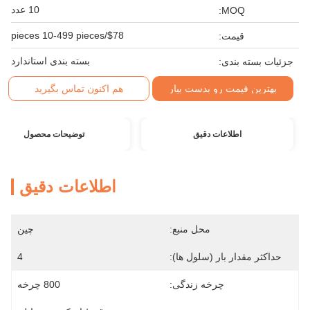
10 عدد
MOQ:
$78/pieces 10-499 pieces
قیمت:
بسته بندی استاندارد
جزئیات بسته بندی:
بهترین قیمت رو بدست بیار
هم اکنون تماس بگیرید
اطلاعات دقیق
توضیحات محصول
اطلاعات دقیق
محل منبع:
چین
حداکثر مقدار بار (سلول ها):
4
چرخه زندگی:
800 چرخه