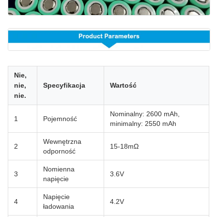
Nie,
nie,
Specyfikacja
Wartość
nie.
Nominalny: 2600 mAh,
1
Pojemność
minimalny: 2550 mAh
Wewnętrzna
2
15-18mΩ
odporność
Nomienna
3
3.6V
napięcie
Napięcie
4
4.2V
ładowania