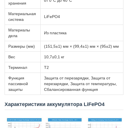
от 0°C до 40°C
хранения
Материальная
LiFePO4
система
Материалы
Из пластика
дела
Размеры (мм)
(151,5±1) мм × (99,4±1) мм × (95±2) мм
Вес
10,7±0,1 кг
Терминал
Т2
Функция
Защита от перезарядки, Защита от
пассивной
перезарядки, Защита от температуры,
защиты
Сбалансированная функция
Характеристики аккумулятора LiFePO4