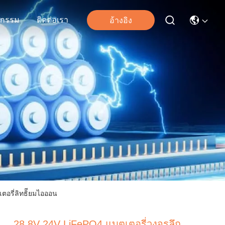
จกรรม
ติดต่อเรา
อ้างอิง
อรี่ลิทธิียมไอออน
28.8V 24V LiFePO4 แบตเตอรี่วงจรลึก