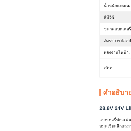
น้ำหนักแบตเตอร
สีพีวีซี:
ขนาดแบตเตอรี่
อัตราการปลดป
พลังงานไฟฟ้า:
เน้น:
คําอธิบาย
28.8V 24V Li
แบตเตอรี่ฟอสเฟตเ
หมุนเวียนลึกและ