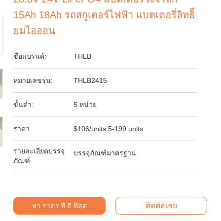
15Ah 18Ah รถสกูเตอร์ไฟฟ้า แบตเตอรี่ลิทธิี
ยมไอออน
ชื่อแบรนด์:
THLB
หมายเลขรุ่น:
THLB2415
ขั้นต่ำ:
5 หน่วย
ราคา:
$106/units 5-199 units
รายละเอียดบรรจุ
บรรจุภัณฑ์มาตรฐาน
ภัณฑ์:
ติดต่อเลย
หา ราคา ที่ ดี ที่สุด