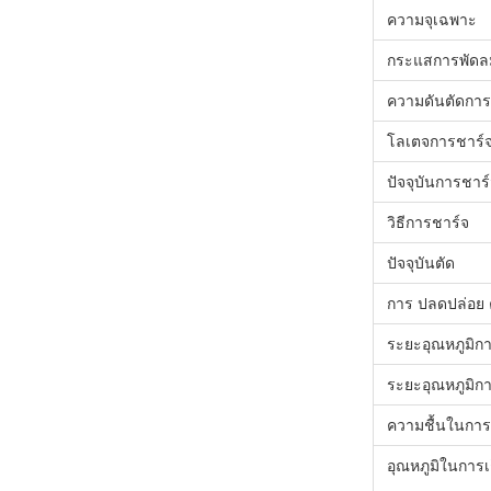
ความจุเฉพาะ
กระแสการพัดล
ความดันตัดการ
โลเตจการชาร์
ปัจจุบันการชาร
วิธีการชาร์จ
ปัจจุบันตัด
การ ปลดปล่อย 
ระยะอุณหภูมิก
ระยะอุณหภูมิก
ความชื้นในการ
อุณหภูมิในการเ