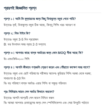
প্রায়শই জিজ্ঞাসিত প্রশ্ন
প্রশ্ন ১। আমি কি মূল্যায়নের জন্য কিছু বিনামূল্যে নমুনা পেতে পারি?
উত্তরঃ হ্যাঁ, বিনামূল্যে নমুনা ঠিক আছে, কিন্তু শিপিং খরচ আবরণ না
প্রশ্ন ২: লিড টাইম কি?
উত্তরঃ নমুনা 3-5 দিন প্রয়োজন
B: ভর উৎপাদন সময় প্রায় 2-3 সপ্তাহ
প্রশ্ন ৩। আপনার কাছে বাল্ক অর্ডারের জন্য কোন MOQ সীমা আছে কি?
উঃ এমওকিউ=১০০ পিসি
প্রশ্ন ৪। আপনি কীভাবে পণ্যগুলি প্রেরণ করেন এবং পৌঁছাতে কতক্ষণ সময় লাগে?
উত্তরঃ নমুনা এবং ছোট পরিমাণের পরীক্ষার আদেশঃ কুরিয়ার শিপিং দরজা থেকে দরজা;
সাধারণত 6-10 দিন
বিঃ বড় পরিমাণে বাল্ক অর্ডারঃ এয়ার শিপিং বা সমুদ্র পরিবহন
প্রঃ লিথিয়াম-আয়ন সেল অর্ডার কিভাবে করবেন?
উত্তরঃ আপনি আগ্রহী সেল মডেল নিশ্চিত করুন
বিঃ আমরা আপনার রেফারেন্সের জন্য সেল স্পেসিফিকেশন এবং সেরা উদ্ধৃতি পাঠাতে