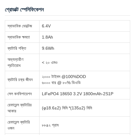
প্রোডাক্ট স্পেসিফিকেশন
স্বাভাবিক ভোল্টেজ
6.4V
স্বাভাবিক ক্ষমতা
1.8Ah
ব্যাটারি শক্তি
9.6Wh
অভ্যন্তরীণ
< ২০ এমও
প্রতিরোধ
২০০০ টাইমস @100%DOD
ব্যাটারি চক্র জীবন
৬০০০ বার @ ৮০% ডিওডি
সেল কনফিগারেশন
LiFePO4 18650 3.2V 1800mAh-2S1P
রেফারেন্স ব্যাটারির
(φ18.6±2) মিমি *(135±2) মিমি
আকার
রেফারেন্স ব্যাটারি
৮৮±২ গ্রাম
ওজন