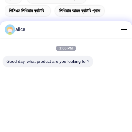
পিসিএম লিথিয়াম ব্যাটারি
লিথিয়াম আয়ন ব্যাটারি প্যাক
alice
দ্রুত যোগাযোগ
3:06 PM
ঠিকানা
Good day, what product are you looking for?
ফুয়ুয়ান ৫ম রোড, লিথিয়াম ব্যাটারি ইন্ডাস্ট্রিয়াল পার্ক, হাই-টেক জোন, জাওঝুয়াং সিটি,
শানডং, চীন
টেল
86-632-8059888
ই-মেইল
Alice@thbattery.com