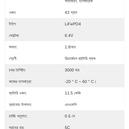
সাবমেরিন, ইলেকট্রিক
ওজন:
43 গ্রাম
টাইপ:
LiFePO4
ভোল্টেজ:
6.4V
ক্ষমতা:
1.8আহ
শ্রেণী:
রিচার্জেবল ব্যাটারি প্যাক
চক্র বৈশিষ্ট্য:
3000 বার
কাজের তাপমাত্রা:
-20 ° C ~ 60 ° C।
ব্যাটারি ওজন:
11.5 কেজি
অ্যানোড উপাদান:
এলএফপি
চার্জিং অনুপাত:
0.5 সে
স্রাবের হার:
5C