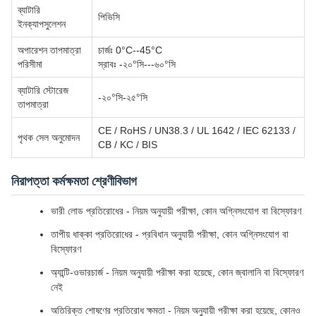
ব্যাটারি
পিভিসি
ইনক্যাপসুলেশন
অপারেশন তাপমাত্রা
চার্জঃ 0°C--45°C
পরিসীমা
স্রাবঃ -২০°সি---৬০°সি
ব্যাটারি স্টোরেজ
-২০°সি-২৫°সি
তাপমাত্রা
CE / RoHS / UN38.3 / UL 1642 / IEC 62133 /
পৃথক সেল অনুমোদন
CB / KC / BIS
নিরাপত্তা কর্মক্ষমতা শ্রেণীবিভাগ
ভারী লোড প্রতিরোধের - নিয়ম অনুযায়ী পরীক্ষা, কোন অগ্নিসংযোগ বা বিস্ফোরণ
তাপীয় ধাক্কা প্রতিরোধের - প্রবিধান অনুযায়ী পরীক্ষা, কোন অগ্নিসংযোগ বা
বিস্ফোরণ
অ্যান্টি-ওভারচার্জ - নিয়ম অনুযায়ী পরীক্ষা করা হয়েছে, কোন জ্বালানি বা বিস্ফোরণ
নেই
অতিরিক্ত শোষণের প্রতিরোধ ক্ষমতা - নিয়ম অনুযায়ী পরীক্ষা করা হয়েছে, কোনও