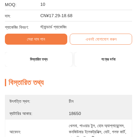
10
MOQ:
CN¥17.29-18.68
দাম:
স্ট্যান্ডার্ড প্যাকেজিং
প্যাকেজিং বিবরণ:
সেরা দাম পান
এখনই যোগাযোগ করুন
বিস্তারিত তথ্য
পণ্যের বর্ণনা
বিস্তারিত তথ্য
উৎপত্তি স্থল:
চীন
ব্যাটারির আকার:
18650
খেলনা, পাওয়ার টুল, হোম অ্যাপ্লায়েন্সেস, 
আবেদন:
কনজিউমার ইলেকট্রনিক্স, বোট, গলফ কার্ট, 