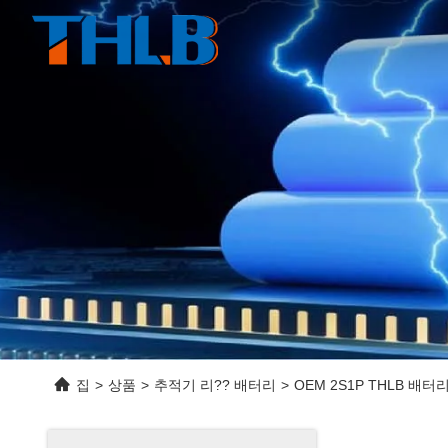
집
>
상품
>
추적기 리?? 배터리
>
OEM 2S1P THLB 배터리