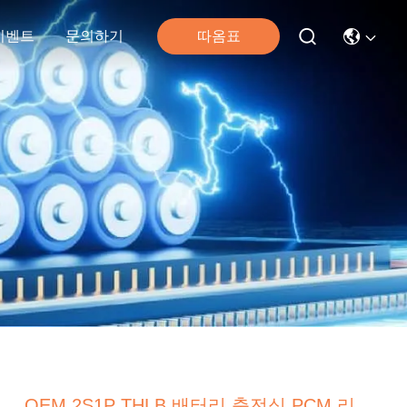
따옴표
이벤트
문의하기
OEM 2S1P THLB 배터리 충전식 PCM 리