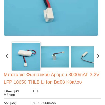
Μπαταρία Φωτιστικού Δρόμου 3000mAh 3.2V
LFP 18650 THLB Li Ion Βαθύ Κύκλου
Επωνυμία
THLB
Μάρκας:
Αριθμός
18650-3000mAh