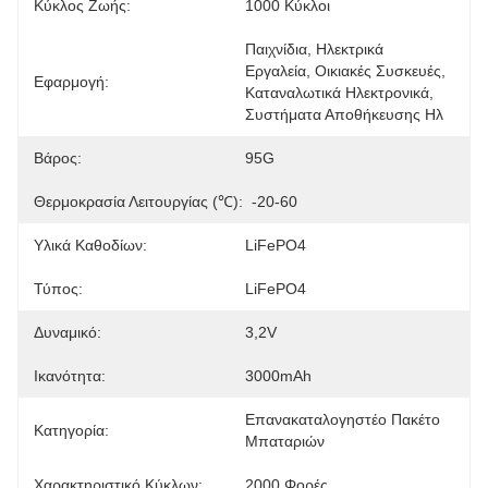
Κύκλος Ζωής:
1000 Κύκλοι
Παιχνίδια, Ηλεκτρικά 
Εργαλεία, Οικιακές Συσκευές, 
Εφαρμογή:
Καταναλωτικά Ηλεκτρονικά, 
Συστήματα Αποθήκευσης Ηλ
Βάρος:
95G
Θερμοκρασία Λειτουργίας (℃):
-20-60
Υλικά Καθοδίων:
LiFePO4
Τύπος:
LiFePO4
Δυναμικό:
3,2V
Ικανότητα:
3000mAh
Επανακαταλογηστέο Πακέτο 
Κατηγορία:
Μπαταριών
Χαρακτηριστικό Κύκλων:
2000 Φορές