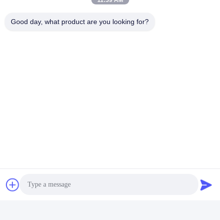
11:59 AM
Good day, what product are you looking for?
Συχνές Ερωτήσεις
Μπορώ να έχω μερικά δωρεάν δείγματα για αξιολόγηση;
Ναι, δωρεάν δείγματα είναι εντάξει, αλλά δεν καλύπτει το κόστος
αποστολής
Ερώτηση 2: Τι γίνεται με τον χρόνο προετοιμασίας;
Τα δείγματα χρειάζονται 3-5 ημέρες.
Ο χρόνος μαζικής παραγωγής είναι περίπου 2-3 εβδομάδες.
Ε. Έχετε κάποιο όριο MOQ για την παραγγελία χύδην;