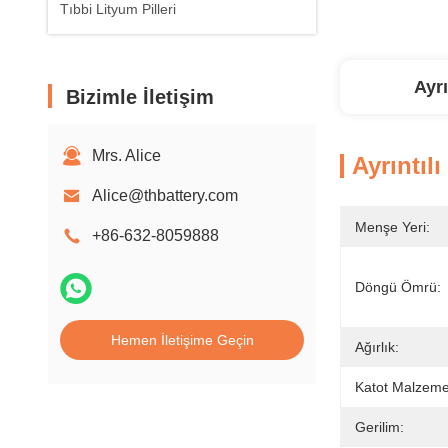
Tıbbi Lityum Pilleri
Ayrı
Bizimle İletişim
Mrs. Alice
Ayrıntılı
Alice@thbattery.com
Menşe Yeri:
+86-632-8059888
Döngü Ömrü:
Hemen İletişime Geçin
Ağırlık:
Katot Malzemel
Gerilim: