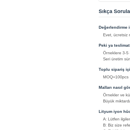
Sıkça Sorula
Değerlendirme i
Evet, ücretsiz
Peki ya teslimat
Örneklere 3-5 
Seri üretim sür
Toplu sipariş iç
MOQ=100pcs
Malları nasıl g
Örnekler ve kü
Büyük miktarda
Lityum iyon hücr
A: Lütfen ilgil
B: Biz size ref