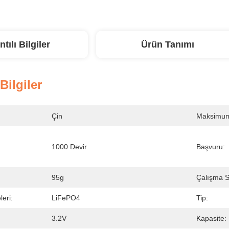
ntılı Bilgiler
Ürün Tanımı
 Bilgiler
Çin
Maksimum 
1000 Devir
Başvuru:
95g
Çalışma Sı
eri:
LiFePO4
Tip:
3.2V
Kapasite: