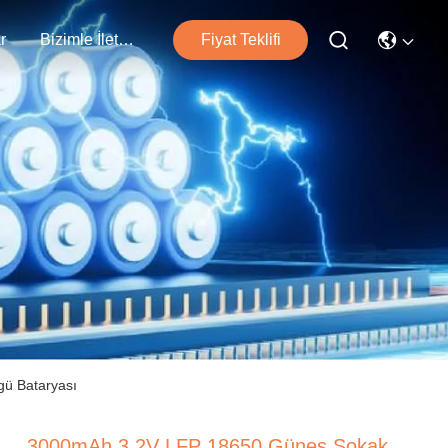
r
Bizimle İletişim
Fiyat Teklifi
ü Bataryası
3000mAh 3.2V LFP 18650 Güneş Sokak