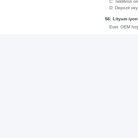
C: Teklifinizi
D: Depozit ve
S6: Lityum iyo
Evet. OEM hoş
S7: Ürünler içi
Evet, 3-5 yıllık
Etiketler:
Hızlı bağlantı
Hızlı