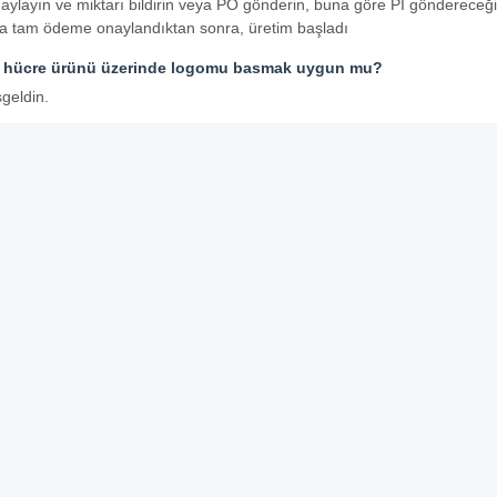
 onaylayın ve miktarı bildirin veya PO gönderin, buna göre PI göndereceğ
ya tam ödeme onaylandıktan sonra, üretim başladı
n hücre ürünü üzerinde logomu basmak uygun mu?
geldin.
n garanti veriyor musunuz?
 garanti
Şarj Edilebilir Piller Paketi
Güneş LED Işık Pil
 İletişim