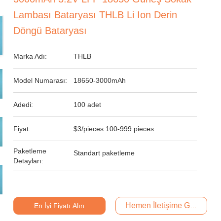
Lambası Bataryası THLB Li Ion Derin
Döngü Bataryası
Marka Adı:
THLB
Model Numarası:
18650-3000mAh
Adedi:
100 adet
Fiyat:
$3/pieces 100-999 pieces
Paketleme
Standart paketleme
Detayları:
Hemen İletişime Geçin
En İyi Fiyatı Alın