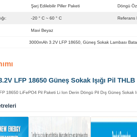
Şarj Edilebilir Piller Paketi
Döngü Özel
ığı:
-20 ° C ~ 60 ° C
Referans 
Mavi Beyaz
3000mAh 3.2V LFP 18650
, 
Güneş Sokak Lambası Bata
nımı
.2V LFP 18650 Güneş Sokak Işığı Pil THLB L
 18650 LiFePO4 Pil Paketi Li Ion Derin Döngü Pil Dış Güneş Sokak Işı
releri