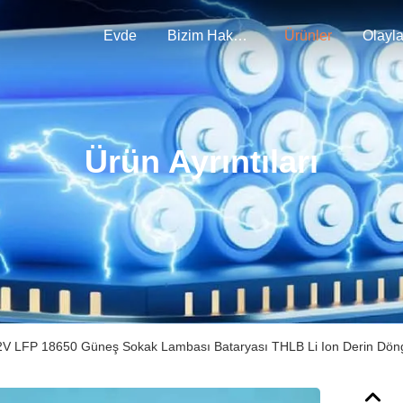
Evde
Bizim Hakkımızda
Ürünler
Olayla
Ürün Ayrıntıları
V LFP 18650 Güneş Sokak Lambası Bataryası THLB Li Ion Derin Döng