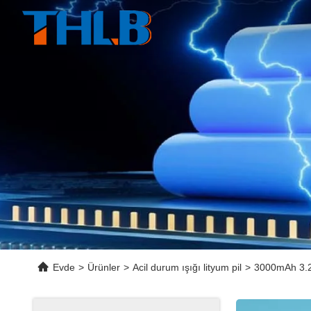
Evde
>
Ürünler
>
Acil durum ışığı lityum pil
>
3000mAh 3.2