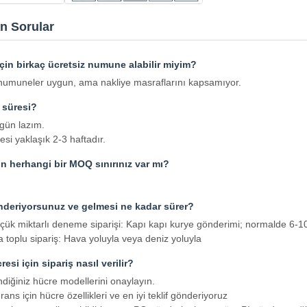
n Sorular
çin birkaç ücretsiz numune alabilir miyim?
 numuneler uygun, ama nakliye masraflarını kapsamıyor.
 süresi?
gün lazım.
esi yaklaşık 2-3 haftadır.
in herhangi bir MOQ sınırınız var mı?
önderiyorsunuz ve gelmesi ne kadar sürer?
çük miktarlı deneme siparişi: Kapı kapı kurye gönderimi; normalde 6-1
 toplu sipariş: Hava yoluyla veya deniz yoluyla
esi için sipariş nasıl verilir?
endiğiniz hücre modellerini onaylayın.
erans için hücre özellikleri ve en iyi teklif gönderiyoruz