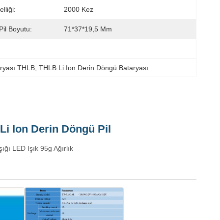
liği:
2000 Kez
Pil Boyutu:
71*37*19,5 Mm
ryası THLB
, 
THLB Li Ion Derin Döngü Bataryası
i Ion Derin Döngü Pil
ğı LED Işık 95g Ağırlık