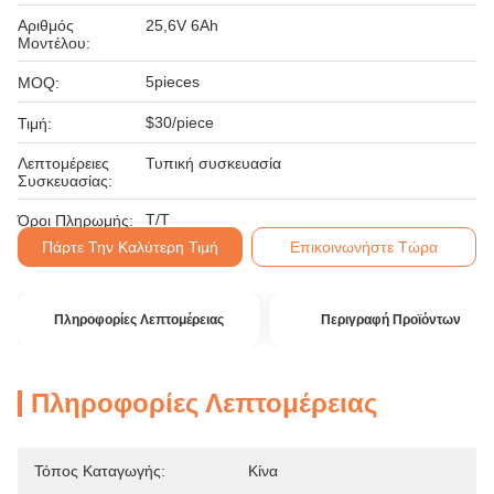
Αριθμός
25,6V 6Ah
Μοντέλου:
5pieces
MOQ:
$30/piece
Τιμή:
Λεπτομέρειες
Τυπική συσκευασία
Συσκευασίας:
T/T
Όροι Πληρωμής:
Πάρτε Την Καλύτερη Τιμή
Επικοινωνήστε Τώρα
Πληροφορίες Λεπτομέρειας
Περιγραφή Προϊόντων
Πληροφορίες Λεπτομέρειας
Τόπος Καταγωγής:
Κίνα