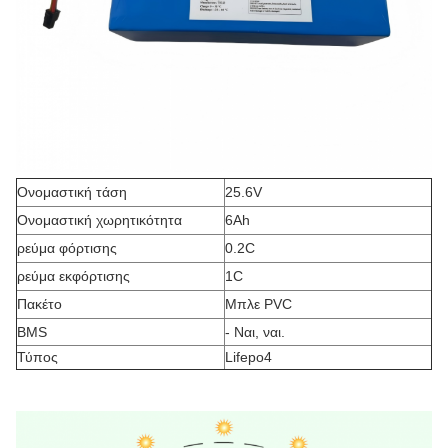
Ονομαστική τάση
25.6V
Ονομαστική χωρητικότητα
6Ah
ρεύμα φόρτισης
0.2C
ρεύμα εκφόρτισης
1C
Πακέτο
Μπλε PVC
BMS
- Ναι, ναι.
Τύπος
Lifepo4