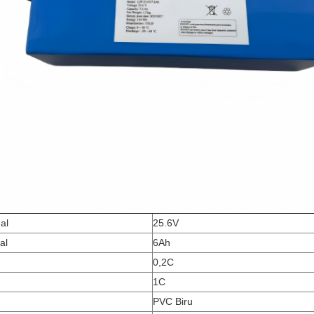
al
25.6V
al
6Ah
0,2C
1C
PVC Biru