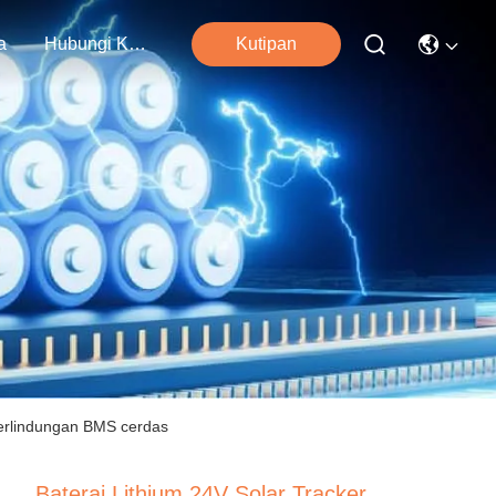
a
Hubungi Kami
Kutipan
 perlindungan BMS cerdas
Baterai Lithium 24V Solar Tracker