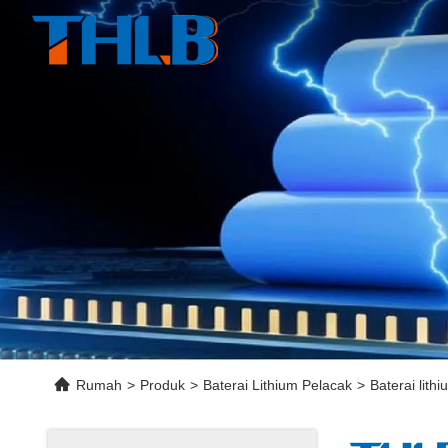
Rumah
>
Produk
>
Baterai Lithium Pelacak
>
Baterai lith