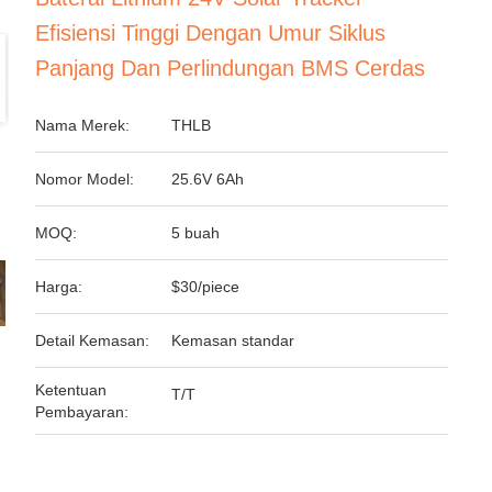
Efisiensi Tinggi Dengan Umur Siklus
Panjang Dan Perlindungan BMS Cerdas
Nama Merek:
THLB
Nomor Model:
25.6V 6Ah
MOQ:
5 buah
Harga:
$30/piece
Detail Kemasan:
Kemasan standar
Ketentuan
T/T
Pembayaran: