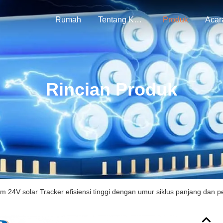
Rumah
Tentang Kami
Produk
Acar
Rincian Produk
ium 24V solar Tracker efisiensi tinggi dengan umur siklus panjang dan