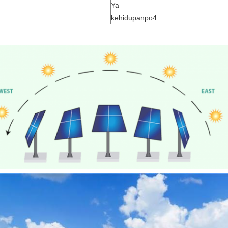
Ya
kehidupanpo4