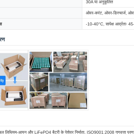
30A या अनुकूलित
ओवर-करंट, ओवर-डिस्चार्ज, ओवर-चा
मा
-10-40°C, सापेक्ष आर्द्रताः
तरण
चार्जेबल लिथियम-आयन और LiFePO4 बैटरी के पेशेवर निर्माता, ISO9001:2008 गुणवत्ता प्रण