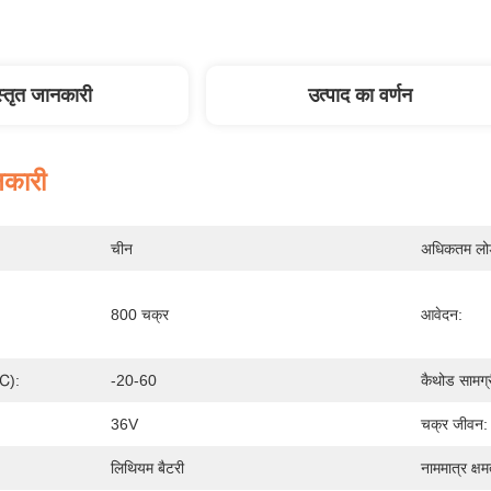
स्तृत जानकारी
उत्पाद का वर्णन
नकारी
चीन
अधिकतम लोड 
800 चक्र
आवेदन:
(℃):
-20-60
कैथोड सामग्र
36V
चक्र जीवन:
लिथियम बैटरी
नाममात्र क्ष