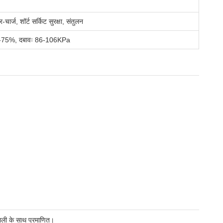
र्ज, शॉर्ट सर्किट सुरक्षा, संतुलन
 45-75%, दबावः 86-106KPa
ाली के साथ प्रमाणित।