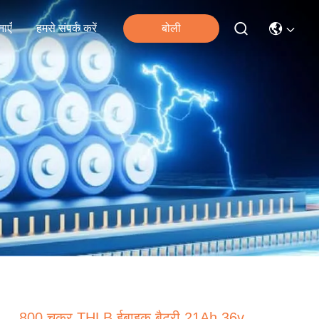
ाएँ
हमसे संपर्क करें
बोली
800 चक्र THLB ईबाइक बैटरी 21Ah 36v