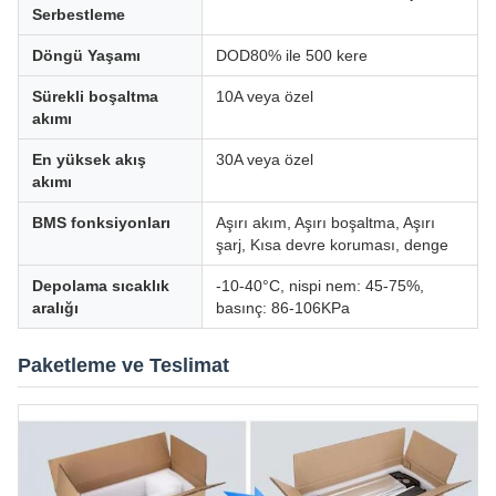
Serbestleme
Döngü Yaşamı
DOD80% ile 500 kere
Sürekli boşaltma
10A veya özel
akımı
En yüksek akış
30A veya özel
akımı
BMS fonksiyonları
Aşırı akım, Aşırı boşaltma, Aşırı
şarj, Kısa devre koruması, denge
Depolama sıcaklık
-10-40°C, nispi nem: 45-75%,
aralığı
basınç: 86-106KPa
Paketleme ve Teslimat