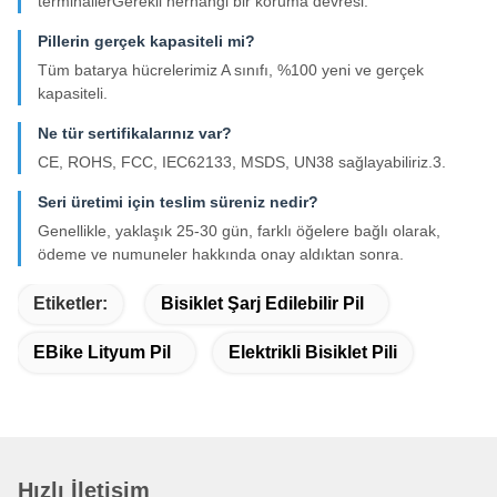
terminallerGerekli herhangi bir koruma devresi.
Pillerin gerçek kapasiteli mi?
Tüm batarya hücrelerimiz A sınıfı, %100 yeni ve gerçek
kapasiteli.
Ne tür sertifikalarınız var?
CE, ROHS, FCC, IEC62133, MSDS, UN38 sağlayabiliriz.3.
Seri üretimi için teslim süreniz nedir?
Genellikle, yaklaşık 25-30 gün, farklı öğelere bağlı olarak,
ödeme ve numuneler hakkında onay aldıktan sonra.
Etiketler:
Bisiklet Şarj Edilebilir Pil
EBike Lityum Pil
Elektrikli Bisiklet Pili
Hızlı İletişim