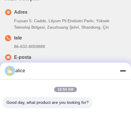
Adres
Fuyuan 5. Cadde, Lityum Pil Endüstri Parkı, Yüksek
Teknoloji Bölgesi, Zaozhuang Şehri, Shandong, Çin
tele
86-632-8059888
E-posta
Alice@thbattery.com
alice
10:59 AM
Gizlilik Politikası
|
Site Haritası
| Çin İyi Kalite Solar sokak
Good day, what product are you looking for?
lambası lityum pil Tedarikçi. Telif hakkı © 2026 Shandong Tian
Han New Energy Technology Co., Ltd. - Tüm haklar saklıdır.