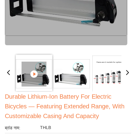
Durable Lithium-Ion Battery For Electric
Bicycles — Featuring Extended Range, With
Customizable Casing And Capacity
THLB
ब्रांड नाम: