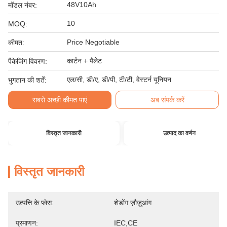
48V10Ah
मॉडल नंबर:
10
MOQ:
Price Negotiable
कीमत:
कार्टन + पैलेट
पैकेजिंग विवरण:
एल/सी, डी/ए, डी/पी, टी/टी, वेस्टर्न यूनियन
भुगतान की शर्तें:
सबसे अच्छी कीमत पाएं
अब संपर्क करें
विस्तृत जानकारी
उत्पाद का वर्णन
विस्तृत जानकारी
उत्पत्ति के प्लेस:
शेडोंग ज़ौज़ुआंग
प्रमाणन:
IEC,CE