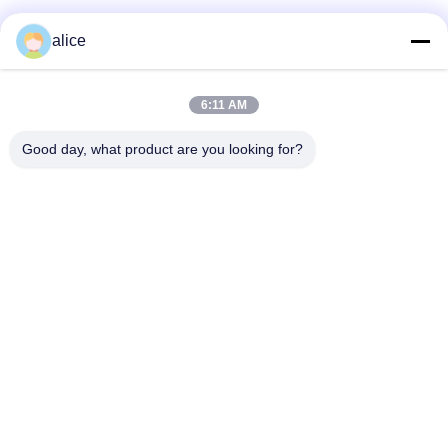
alice
Contatto rapido
6:11 AM
Indirizzo
Good day, what product are you looking for?
Via Fuyuan 5, Parco Industriale delle Batterie al Litio, Zona
High-tech, Città di Zaozhuang, Shandong, Cina
tel
86-632-8059888
E-mail
Alice@thbattery.com
Norme sulla privacy
|
Mappa del sito
| Buona qualità della
Cina Batteria al litio solare dell'iluminazione pubblica Fornitore.