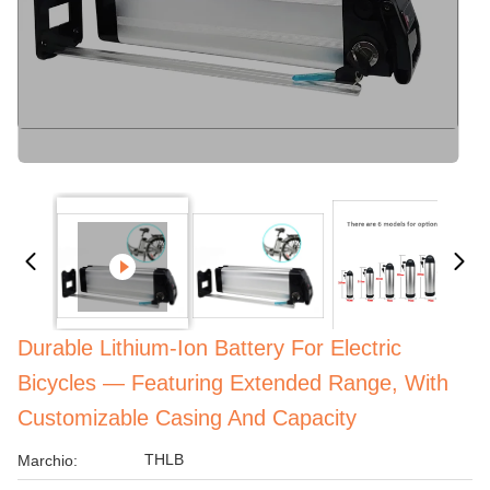
Durable Lithium-Ion Battery For Electric
Bicycles — Featuring Extended Range, With
Customizable Casing And Capacity
THLB
Marchio: