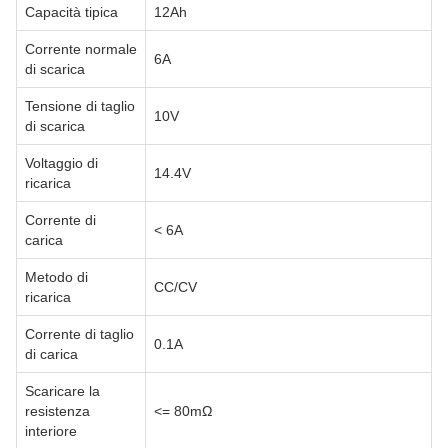
Capacità tipica
12Ah
Corrente normale
6A
di scarica
Tensione di taglio
10V
di scarica
Voltaggio di
14.4V
ricarica
Corrente di
< 6A
carica
Metodo di
CC/CV
ricarica
Corrente di taglio
0.1A
di carica
Scaricare la
resistenza
<= 80mΩ
interiore