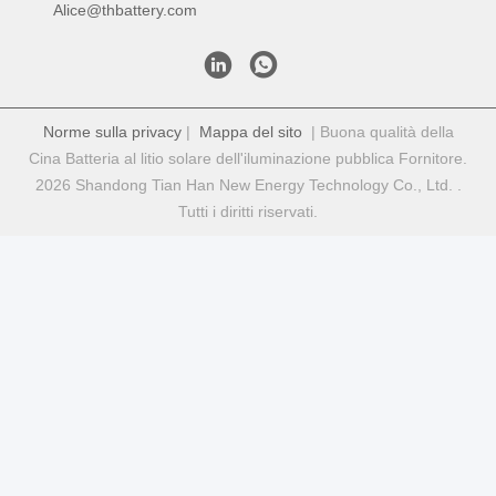
Mostra
Domande frequenti
Posso avere dei campioni gratuiti per la valutazione?
R: Sì, sono disponibili campioni gratuiti, ma non sono coperte
le spese di spedizione.
D2: e il tempo di consegna?
Campioni: 3-5 giorni
Produzione di massa: circa 2-3 settimane