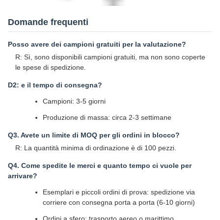
La nostra azienda
Shandong TianHan New Energy Technology Co., Ltd è
specializzata in ricerca e sviluppo, produzione, vendita e servizio
di batterie al litio, batterie al litio di potenza, pacchetti di batterie e
sistemi BMS.I nostri prodotti sono ampiamente utilizzati nella
produzione intelligente, veicoli elettrici a nuova energia, batterie
di avvio, batterie per stazioni di comunicazione, biciclette
elettriche e sistemi di accumulo di energia solare e eolica,
comprese le soluzioni di accumulo di energia per uso domestico.