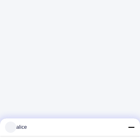
Correo electrónico
Alice@thbattery.com
Políticas de privacidad
|
Mapa del Sitio
| Buena calidad de
China Batería de litio solar de la luz de calle Proveedor.
Derecho de autor 2026 Shandong Tian Han New Energy
Technology Co., Ltd. . Todos los derechos reservados.
alice