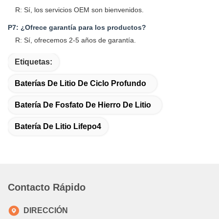
correo con entrega puerta a puerta (6-10 días)
Pedidos a granel: transporte aéreo o marítimo
¿Cómo proceder con un pedido de célula de iones de litio?
Confirme los modelos de células que le interesan.
Proporcionamos especificaciones y presupuesto
Confirmar la cotización e informar la cantidad o emitir
el PO
La producción comienza después de la confirmación
del depósito o del pago completo
¿Está bien imprimir mi logotipo en el producto de células de
iones de litio?
R: Sí, los servicios OEM son bienvenidos.
P7: ¿Ofrece garantía para los productos?
R: Sí, ofrecemos 2-5 años de garantía.
Etiquetas: