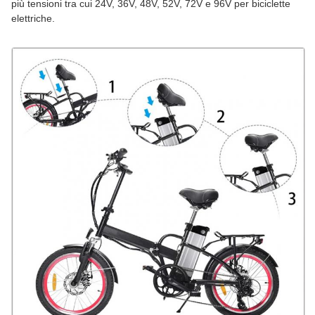
più tensioni tra cui 24V, 36V, 48V, 52V, 72V e 96V per biciclette
elettriche.