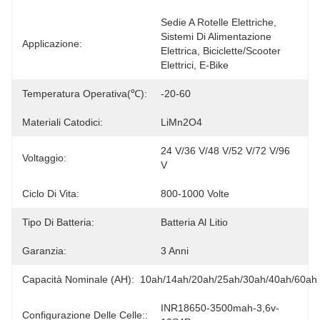
Sedie A Rotelle Elettriche, 
Sistemi Di Alimentazione 
Applicazione:
Elettrica, Biciclette/Scooter 
Elettrici, E-Bike
Temperatura Operativa(℃):
-20-60
Materiali Catodici:
LiMn2O4
24 V/36 V/48 V/52 V/72 V/96 
Voltaggio:
V
Ciclo Di Vita:
800-1000 Volte
Tipo Di Batteria:
Batteria Al Litio
Garanzia:
3 Anni
Capacità Nominale (AH):
10ah/14ah/20ah/25ah/30ah/40ah/60ah
INR18650-3500mah-3,6v-
Configurazione Delle Celle::