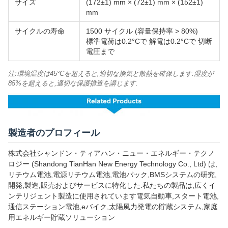
サイズ
(172±1) mm × (72±1) mm × (152±1)
mm
サイクルの寿命
1500 サイクル (容量保持率 > 80%)
標準電荷は0.2°Cで 解電は0.2°Cで 切断
電圧まで
注:環境温度は45°Cを超えると,適切な換気と散熱を確保します.湿度が
85%を超えると,適切な保護措置を講じます.
製造者のプロフィール
株式会社シャンドン・ティアハン・ニュー・エネルギー・テクノ
ロジー (Shandong TianHan New Energy Technology Co., Ltd) は,
リチウム電池,電源リチウム電池,電池パック,BMSシステムの研究,
開発,製造,販売およびサービスに特化した.私たちの製品は,広くイ
ンテリジェント製造に使用されています電気自動車,スタート電池,
通信ステーション電池,eバイク,太陽風力発電の貯蔵システム,家庭
用エネルギー貯蔵ソリューション