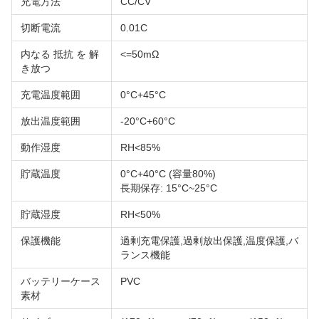
充電方法
CC/CV
切断電流
0.01C
内なる 抵抗 を 解
<=50mΩ
き放つ
充電温度範囲
0°C+45°C
放出温度範囲
-20°C+60°C
動作湿度
RH<85%
貯蔵温度
0°C+40°C (容量80%)
長期保存: 15°C~25°C
貯蔵湿度
RH<50%
保護機能
過剰充電保護,過剰放出保護,温度保護,バ
ランス機能
バッテリーケース
PVC
素材