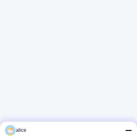
札:
自転車の充電電池
Ebikeのリチウム電池
電気自転車電池
クイックコンタクト
アドレス
富山5丁目,リチウム電池工業公園,ハイテクゾーン,ザオシュア
ング市,山東,中国
テレ
86-632-8059888
電子メール
Alice@thbattery.com
alice