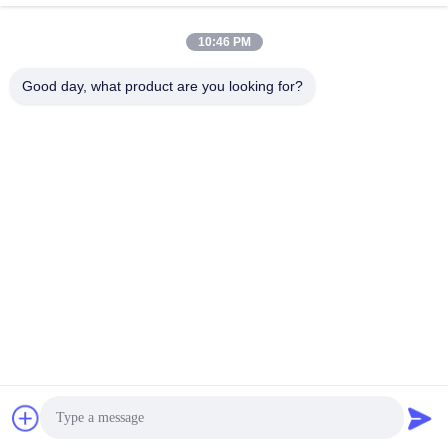
10:46 PM
プライバシーポリシー規約
|
地図
| 中国の良質 太陽街灯のリチ
Good day, what product are you looking for?
ウム電池 サプライヤー。Copyright © 2026 Shandong Tian Han
New Energy Technology Co., Ltd. . 複製権所有。