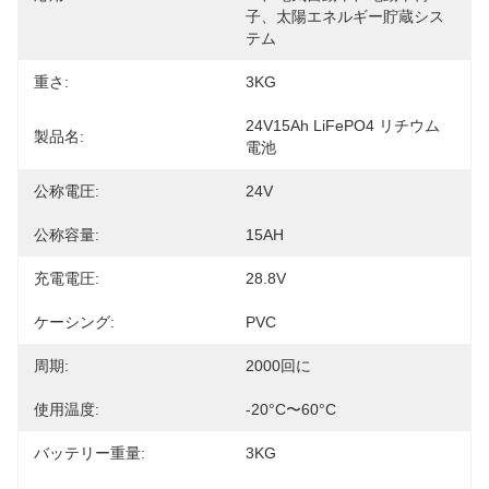
子、太陽エネルギー貯蔵シス
テム
重さ:
3KG
24V15Ah LiFePO4 リチウム
製品名:
電池
公称電圧:
24V
公称容量:
15AH
充電電圧:
28.8V
ケーシング:
PVC
周期:
2000回に
使用温度:
-20°C〜60°C
バッテリー重量:
3KG