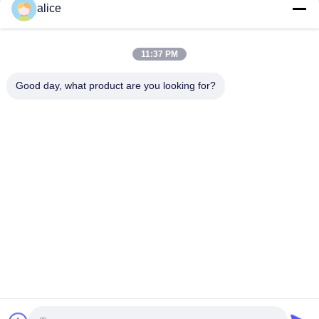
alice
นโยบายความเป็นส่วนตัว
|
แผนผังเว็บไซต์
| จีน คุณภาพดี
แบตเตอรี่ลิธีอุตสาหกรรมแสงอาทิตย์ ผู้จัดจําหน่าย.ลิขสิทธิ์ 2026
Shandong Tian Han New Energy Technology Co., Ltd. สิทธิ
11:37 PM
ทั้งหมดถูกเก็บไว้
Good day, what product are you looking for?