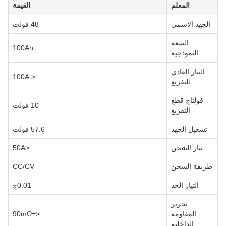
المعلم
القيمة
الجهد الاسمي
48 فولت
السعة
100Ah
النموذجية
التيار العادي
< 100A
للتفريغ
فولتاج قطع
10 فولت
التفريغ
تشغيل الجهد
57.6 فولت
تيار الشحن
<50A
طريقة الشحن
CC/CV
التيار الحد
0.01ج
تحرير
المقاومة
<=90mΩ
الداخلية