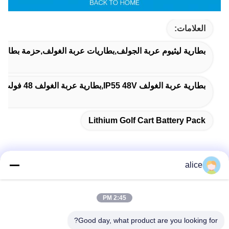
العلامات:
بطارية ليثيوم عربة الجولف,بطاريات عربة الغولف,حزمة بطارية
بطارية عربة الغولف IP55 48V,بطارية عربة الغولف 48 فولت RS232,RS485 بطاريات ليتيم عربة الغولف 48 فولت
Lithium Golf Cart Battery Pack
alice
الاتصال السريع
2:45 PM
عنوان
Good day, what product are you looking for?
طريق فويوان الخامس، حديقة صناعة بطاريات الليثيوم، المنطقة