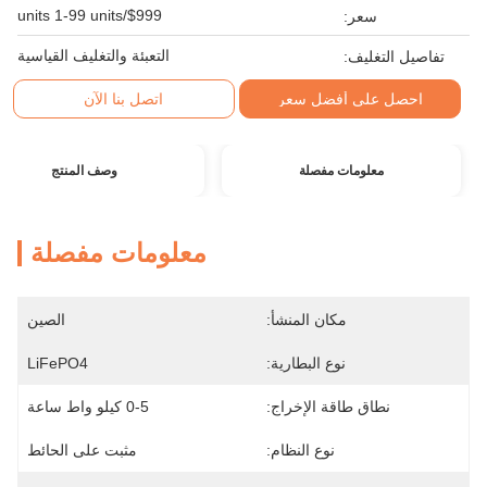
$999/units 1-99 units
سعر:
التعبئة والتغليف القياسية
تفاصيل التغليف:
احصل على أفضل سعر
اتصل بنا الآن
معلومات مفصلة
وصف المنتج
معلومات مفصلة
مكان المنشأ:
الصين
نوع البطارية:
LiFePO4
نطاق طاقة الإخراج:
0-5 كيلو واط ساعة
نوع النظام:
مثبت على الحائط